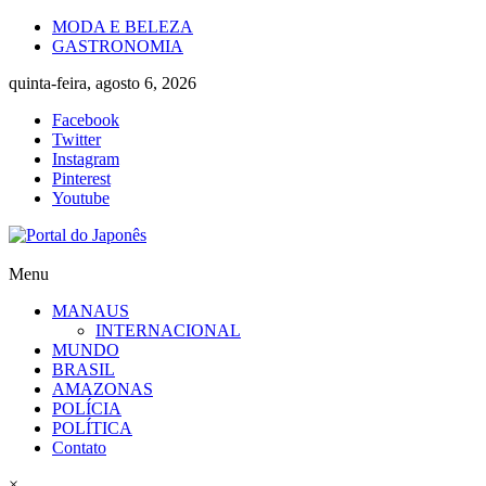
Skip
MODA E BELEZA
to
GASTRONOMIA
content
quinta-feira, agosto 6, 2026
Facebook
Twitter
Instagram
Pinterest
Youtube
Portal
Menu
do
MANAUS
Japonês
INTERNACIONAL
MUNDO
O
BRASIL
Japão
AMAZONAS
mais
POLÍCIA
perto
POLÍTICA
de
Contato
você!
×