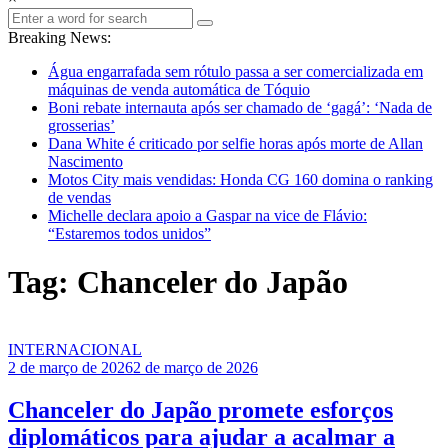
Breaking News:
Água engarrafada sem rótulo passa a ser comercializada em
máquinas de venda automática de Tóquio
Boni rebate internauta após ser chamado de ‘gagá’: ‘Nada de
grosserias’
Dana White é criticado por selfie horas após morte de Allan
Nascimento
Motos City mais vendidas: Honda CG 160 domina o ranking
de vendas
Michelle declara apoio a Gaspar na vice de Flávio:
“Estaremos todos unidos”
Tag: Chanceler do Japão
INTERNACIONAL
2 de março de 2026
2 de março de 2026
Chanceler do Japão promete esforços
diplomáticos para ajudar a acalmar a