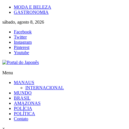
Skip
MODA E BELEZA
to
GASTRONOMIA
content
sábado, agosto 8, 2026
Facebook
Twitter
Instagram
Pinterest
Youtube
Portal
Menu
do
MANAUS
Japonês
INTERNACIONAL
MUNDO
O
BRASIL
Japão
AMAZONAS
mais
POLÍCIA
perto
POLÍTICA
de
Contato
você!
×