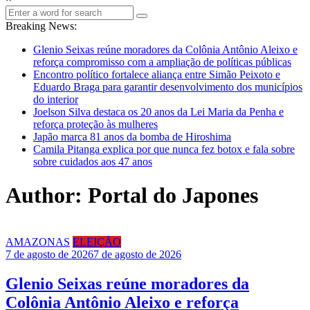
Breaking News:
Glenio Seixas reúne moradores da Colônia Antônio Aleixo e
reforça compromisso com a ampliação de políticas públicas
Encontro político fortalece aliança entre Simão Peixoto e
Eduardo Braga para garantir desenvolvimento dos municípios
do interior
Joelson Silva destaca os 20 anos da Lei Maria da Penha e
reforça proteção às mulheres
Japão marca 81 anos da bomba de Hiroshima
Camila Pitanga explica por que nunca fez botox e fala sobre
sobre cuidados aos 47 anos
Author:
Portal do Japones
AMAZONAS
ELEIÇÃO
7 de agosto de 2026
7 de agosto de 2026
Glenio Seixas reúne moradores da
Colônia Antônio Aleixo e reforça