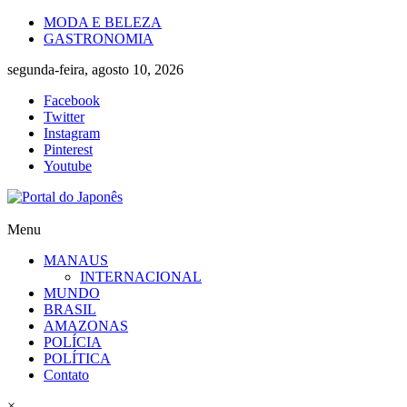
Skip
MODA E BELEZA
to
GASTRONOMIA
content
segunda-feira, agosto 10, 2026
Facebook
Twitter
Instagram
Pinterest
Youtube
Portal
Menu
do
MANAUS
Japonês
INTERNACIONAL
MUNDO
O
BRASIL
Japão
AMAZONAS
mais
POLÍCIA
perto
POLÍTICA
de
Contato
você!
×