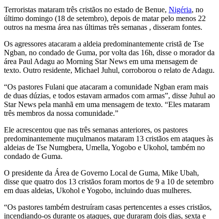
Terroristas mataram três cristãos no estado de Benue,
Nigéria
, no
último domingo (18 de setembro), depois de matar pelo menos 22
outros na mesma área nas últimas três semanas , disseram fontes.
Os agressores atacaram a aldeia predominantemente cristã de Tse
Ngban, no condado de Guma, por volta das 16h, disse o morador da
área Paul Adagu ao Morning Star News em uma mensagem de
texto. Outro residente, Michael Juhul, corroborou o relato de Adagu.
“Os pastores Fulani que atacaram a comunidade Ngban eram mais
de duas dúzias, e todos estavam armados com armas”, disse Juhul ao
Star News pela manhã em uma mensagem de texto. “Eles mataram
três membros da nossa comunidade.”
Ele acrescentou que nas três semanas anteriores, os pastores
predominantemente muçulmanos mataram 13 cristãos em ataques às
aldeias de Tse Numgbera, Umella, Yogobo e Ukohol, também no
condado de Guma.
O presidente da Área de Governo Local de Guma, Mike Ubah,
disse que quatro dos 13 cristãos foram mortos de 9 a 10 de setembro
em duas aldeias, Ukohol e Yogobo, incluindo duas mulheres.
“Os pastores também destruíram casas pertencentes a esses cristãos,
incendiando-os durante os ataques, que duraram dois dias, sexta e