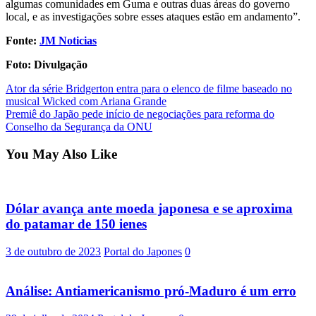
algumas comunidades em Guma e outras duas áreas do governo
local, e as investigações sobre esses ataques estão em andamento”.
Fonte:
JM Noticias
Foto: Divulgação
Post
Ator da série Bridgerton entra para o elenco de filme baseado no
musical Wicked com Ariana Grande
navigation
Premiê do Japão pede início de negociações para reforma do
Conselho da Segurança da ONU
You May Also Like
Dólar avança ante moeda japonesa e se aproxima
do patamar de 150 ienes
3 de outubro de 2023
Portal do Japones
0
Análise: Antiamericanismo pró-Maduro é um erro