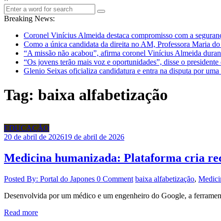
Breaking News:
Coronel Vinícius Almeida destaca compromisso com a seguranç
Como a única candidata da direita no AM, Professora Maria do C
“A missão não acabou”, afirma coronel Vinícius Almeida dura
“Os jovens terão mais voz e oportunidades”, disse o president
Glenio Seixas oficializa candidatura e entra na disputa por u
Tag: baixa alfabetização
EDUCAÇÃO
20 de abril de 2026
19 de abril de 2026
Medicina humanizada: Plataforma cria rece
Posted By: Portal do Japones
0 Comment
baixa alfabetização
,
Medici
Desenvolvida por um médico e um engenheiro do Google, a ferramenta
Read more