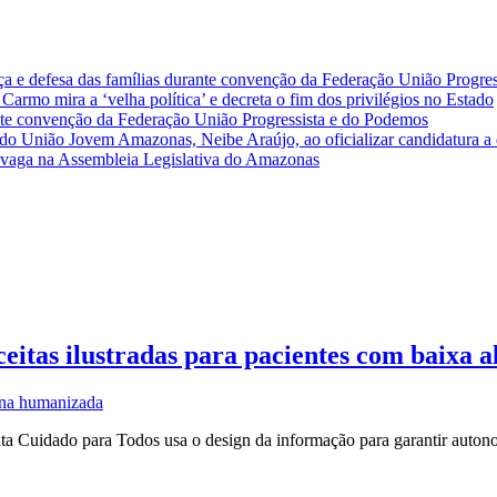
a e defesa das famílias durante convenção da Federação União Progre
armo mira a ‘velha política’ e decreta o fim dos privilégios no Estado
nte convenção da Federação União Progressista e do Podemos
e do União Jovem Amazonas, Neibe Araújo, ao oficializar candidatura a
ma vaga na Assembleia Legislativa do Amazonas
itas ilustradas para pacientes com baixa a
na humanizada
 Cuidado para Todos usa o design da informação para garantir autono