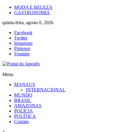
Skip
MODA E BELEZA
to
GASTRONOMIA
content
quinta-feira, agosto 6, 2026
Facebook
Twitter
Instagram
Pinterest
Youtube
Portal
Menu
do
MANAUS
Japonês
INTERNACIONAL
MUNDO
O
BRASIL
Japão
AMAZONAS
mais
POLÍCIA
perto
POLÍTICA
de
Contato
você!
×