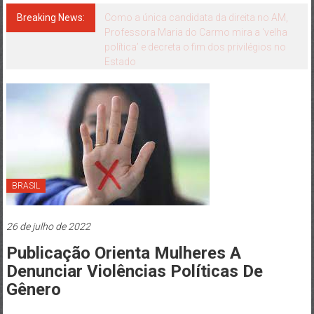
Japão
mais
Breaking News:
“A missão não acabou”, afirma coronel
Vinícius Almeida durante convenção da
perto
Federação União Progressista e do
de
Podemos
você!
BRASIL
26 de julho de 2022
Publicação Orienta Mulheres A
Denunciar Violências Políticas De
Gênero