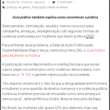
Posted By: Portal do Japones
0 Comment
políticas de gênero
,
Publicação orienta mulheres
Guia prático também explica como reconhecer a prática
Silenciamento, intimidação, assédio, menos recursos para
campanha, ameaças, deslegitimação são algumas formas de
violência vivenciadas por mulheres que fazem política.
Para enfrentar esse problema, a Rede de Ação Política pela
Sustentabilidade (Raps) lança, nesta terça-feira (26), o
Guia Prático
para Mulheres na Política
.
A publicação reúne depoimentos e orientações para que esses
casos sejam reconhecidos como violência, denunciados, com
base na
Lei 14.192
, e ganhem repercussão na sociedade.
“Um aspecto essencial é o fato de que a desigualdade entre homens
e mulheres é uma questão de direitos humanos e a violência política
contra as mulheres precisa ser encarada como uma ameaça à
democracia”, defende Mônica Sodré, diretora executiva da Raps.
No Brasil, as mulheres são quase 52% dos eleitores, mas nas