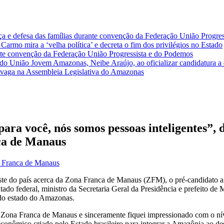
a e defesa das famílias durante convenção da Federação União Progre
armo mira a ‘velha política’ e decreta o fim dos privilégios no Estado
nte convenção da Federação União Progressista e do Podemos
e do União Jovem Amazonas, Neibe Araújo, ao oficializar candidatura a
ma vaga na Assembleia Legislativa do Amazonas
ara você, nós somos pessoas inteligentes”, 
ca de Manaus
 Franca de Manaus
ste do país acerca da Zona Franca de Manaus (ZFM), o pré-candidato a
ado federal, ministro da Secretaria Geral da Presidência e prefeito de
do estado do Amazonas.
 a Zona Franca de Manaus e sinceramente fiquei impressionado com o ní
econômico criado pelo Estado brasileiro para integrar a Amazônia ao d