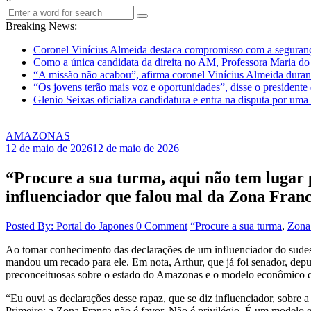
Breaking News:
Coronel Vinícius Almeida destaca compromisso com a seguranç
Como a única candidata da direita no AM, Professora Maria do C
“A missão não acabou”, afirma coronel Vinícius Almeida dura
“Os jovens terão mais voz e oportunidades”, disse o president
Glenio Seixas oficializa candidatura e entra na disputa por u
AMAZONAS
12 de maio de 2026
12 de maio de 2026
“Procure a sua turma, aqui não tem lugar p
influenciador que falou mal da Zona Fran
Posted By: Portal do Japones
0 Comment
“Procure a sua turma
,
Zona
Ao tomar conhecimento das declarações de um influenciador do sude
mandou um recado para ele. Em nota, Arthur, que já foi senador, deput
preconceituosas sobre o estado do Amazonas e o modelo econômico 
“Eu ouvi as declarações desse rapaz, que se diz influenciador, sobre
Primeiro: a Zona Franca não é favor. Não é privilégio. É um modelo 