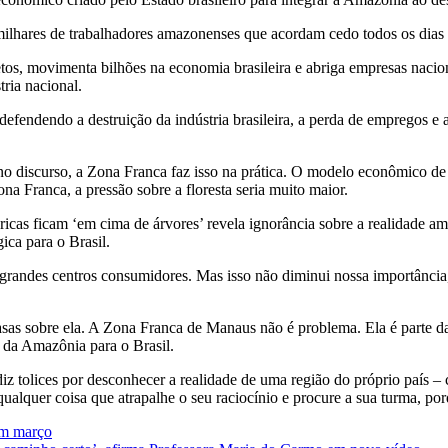
ilhares de trabalhadores amazonenses que acordam cedo todos os dias pa
tos, movimenta bilhões na economia brasileira e abriga empresas nacion
tria nacional.
efendendo a destruição da indústria brasileira, a perda de empregos 
o discurso, a Zona Franca faz isso na prática. O modelo econômico de
na Franca, a pressão sobre a floresta seria muito maior.
icas ficam ‘em cima de árvores’ revela ignorância sobre a realidade am
ica para o Brasil.
grandes centros consumidores. Mas isso não diminui nossa importância, 
asas sobre ela. A Zona Franca de Manaus não é problema. Ela é parte d
 da Amazônia para o Brasil.
z tolices por desconhecer a realidade de uma região do próprio país – 
ualquer coisa que atrapalhe o seu raciocínio e procure a sua turma, po
em março