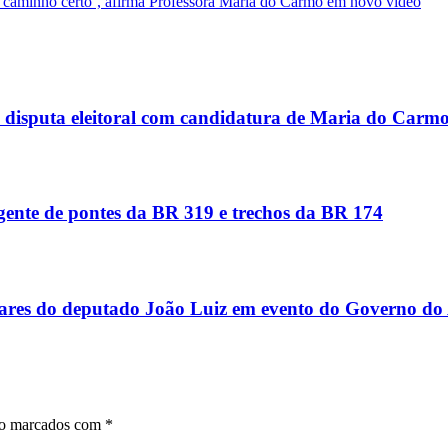
 no caminho certo’, afirma Professora Maria do Carmo em novo vídeo
 disputa eleitoral com candidatura de Maria do Carm
gente de pontes da BR 319 e trechos da BR 174
tares do deputado João Luiz em evento do Governo d
ão marcados com
*