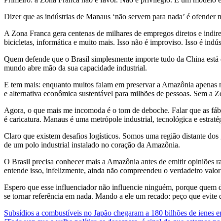
Dizer que as indústrias de Manaus ‘não servem para nada’ é ofender m
A Zona Franca gera centenas de milhares de empregos diretos e indire
bicicletas, informática e muito mais. Isso não é improviso. Isso é indús
Quem defende que o Brasil simplesmente importe tudo da China está d
mundo abre mão da sua capacidade industrial.
E tem mais: enquanto muitos falam em preservar a Amazônia apenas n
e alternativa econômica sustentável para milhões de pessoas. Sem a Zo
Agora, o que mais me incomoda é o tom de deboche. Falar que as fábr
é caricatura. Manaus é uma metrópole industrial, tecnológica e estratég
Claro que existem desafios logísticos. Somos uma região distante dos 
de um polo industrial instalado no coração da Amazônia.
O Brasil precisa conhecer mais a Amazônia antes de emitir opiniões r
entende isso, infelizmente, ainda não compreendeu o verdadeiro valor
Espero que esse influenciador não influencie ninguém, porque quem di
se tornar referência em nada. Mando a ele um recado: peço que evite q
Post
Subsídios a combustíveis no Japão chegaram a 180 bilhões de ienes 