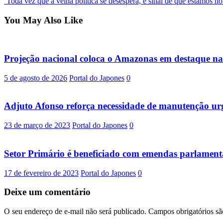
’Toda vez que a velha política se desespera, é sinal de que estamos
navigation
You May Also Like
Projeção nacional coloca o Amazonas em destaque na
5 de agosto de 2026
Portal do Japones
0
Adjuto Afonso reforça necessidade de manutenção ur
23 de março de 2023
Portal do Japones
0
Setor Primário é beneficiado com emendas parlamen
17 de fevereiro de 2023
Portal do Japones
0
Deixe um comentário
O seu endereço de e-mail não será publicado.
Campos obrigatórios s