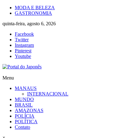
Skip
MODA E BELEZA
to
GASTRONOMIA
content
quinta-feira, agosto 6, 2026
Facebook
Twitter
Instagram
Pinterest
Youtube
Portal
Menu
do
MANAUS
Japonês
INTERNACIONAL
MUNDO
O
BRASIL
Japão
AMAZONAS
mais
POLÍCIA
perto
POLÍTICA
de
Contato
você!
×