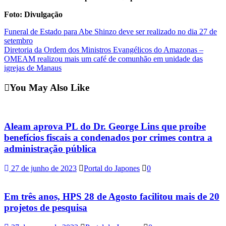
Foto: Divulgação
Post
Funeral de Estado para Abe Shinzo deve ser realizado no dia 27 de
setembro
navigation
Diretoria da Ordem dos Ministros Evangélicos do Amazonas –
OMEAM realizou mais um café de comunhão em unidade das
igrejas de Manaus
You May Also Like
Aleam aprova PL do Dr. George Lins que proíbe
benefícios fiscais a condenados por crimes contra a
administração pública
27 de junho de 2023
Portal do Japones
0
Em três anos, HPS 28 de Agosto facilitou mais de 20
projetos de pesquisa