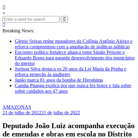
×
Breaking News:
Glenio Seixas reúne moradores da Colônia Antônio Aleixo e
reforça compromisso com a ampliação de políticas públicas
Encontro político fortalece aliança entre Simão Peixoto e
Eduardo Braga para garantir desenvolvimento dos municípios
do interior
Joelson Silva destaca os 20 anos da Lei Maria da Penha e
reforça proteção às mulheres
Japão marca 81 anos da bomba de Hiroshima
Camila Pitanga explica por que nunca fez botox e fala sobre
sobre cuidados aos 47 anos
AMAZONAS
21 de julho de 2022
21 de julho de 2022
Deputado João Luiz acompanha execução
de emendas e obras em escola no Distrito