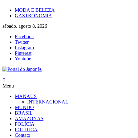
Skip
MODA E BELEZA
to
GASTRONOMIA
content
sábado, agosto 8, 2026
Facebook
Twitter
Instagram
Pinterest
Youtube
Portal
Menu
do
Japonês
MANAUS
INTERNACIONAL
O
MUNDO
Japão
BRASIL
mais
AMAZONAS
perto
POLÍCIA
de
POLÍTICA
você!
Contato