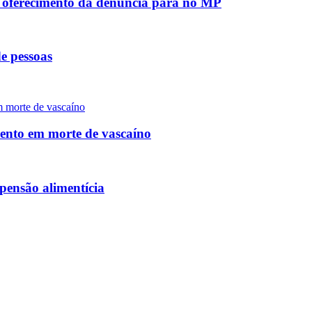
e oferecimento da denúncia para no MP
e pessoas
mento em morte de vascaíno
pensão alimentícia