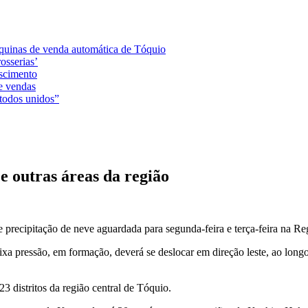
áquinas de venda automática de Tóquio
osserias’
ascimento
e vendas
 todos unidos”
e outras áreas da região
 precipitação de neve aguardada para segunda-feira e terça-feira na R
a pressão, em formação, deverá se deslocar em direção leste, ao longo d
3 distritos da região central de Tóquio.