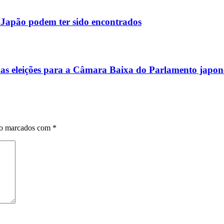
o Japão podem ter sido encontrados
mas eleições para a Câmara Baixa do Parlamento japon
ão marcados com
*