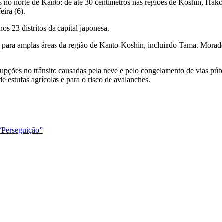
 no norte de Kanto; de até 30 centímetros nas regiões de Koshin, Hakon
eira (6).
s 23 distritos da capital japonesa.
ve para amplas áreas da região de Kanto-Koshin, incluindo Tama. Mora
rupções no trânsito causadas pela neve e pelo congelamento de vias pú
e estufas agrícolas e para o risco de avalanches.
 “Perseguição”