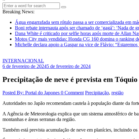
Breaking News:
Água engarrafada sem rótulo passa a ser comercializada em m
Boni rebate internauta após ser chamado de ‘gagá’: ‘Nada de gr
Dana White é criticado por selfie horas após morte de Allan N
Motos City mais vendidas: Honda CG 160 domina o ranking d
Michelle declara apoio a Gaspar na vice de Flávio: “Estaremos
INTERNACIONAL
6 de fevereiro de 2024
5 de fevereiro de 2024
Precipitação de neve é prevista em Tóquio 
Posted By: Portal do Japones
0 Comment
Precipitação
,
região
Autoridades no Japão recomendam cautela à população diante da forte
A Agência de Meteorologia explica que um sistema atmosférico de baix
montanhas e áreas serranas da região.
Também está prevista acumulação de neve em planícies, incluindo os 2