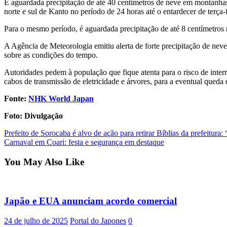
É aguardada precipitação de até 40 centímetros de neve em montanhas
norte e sul de Kanto no período de 24 horas até o entardecer de terça-f
Para o mesmo período, é aguardada precipitação de até 8 centímetros no
A Agência de Meteorologia emitiu alerta de forte precipitação de ne
sobre as condições do tempo.
Autoridades pedem à população que fique atenta para o risco de inter
cabos de transmissão de eletricidade e árvores, para a eventual queda d
Fonte:
NHK World Japan
Foto: Divulgação
Post
Prefeito de Sorocaba é alvo de ação para retirar Bíblias da prefeitura:
Carnaval em Coari: festa e segurança em destaque
navigation
You May Also Like
Japão e EUA anunciam acordo comercial
24 de julho de 2025
Portal do Japones
0