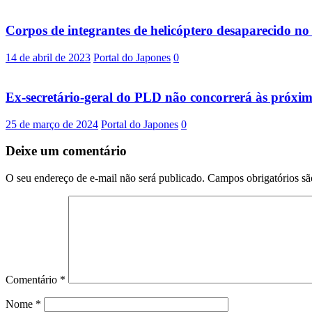
Corpos de integrantes de helicóptero desaparecido n
14 de abril de 2023
Portal do Japones
0
Ex-secretário-geral do PLD não concorrerá às próxi
25 de março de 2024
Portal do Japones
0
Deixe um comentário
O seu endereço de e-mail não será publicado.
Campos obrigatórios s
Comentário
*
Nome
*