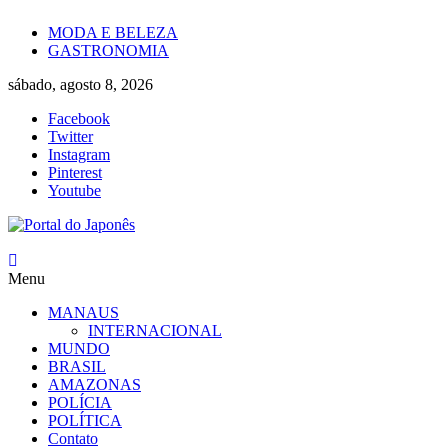
Skip
MODA E BELEZA
to
GASTRONOMIA
content
sábado, agosto 8, 2026
Facebook
Twitter
Instagram
Pinterest
Youtube
Portal
Menu
do
Japonês
MANAUS
INTERNACIONAL
O
MUNDO
Japão
BRASIL
mais
AMAZONAS
perto
POLÍCIA
de
POLÍTICA
você!
Contato