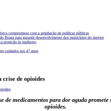
força compromisso com a ampliação de políticas públicas
rdo Braga para garantir desenvolvimento dos municípios do interior
ça proteção às mulheres
bre cuidados aos 47 anos
crise de opioides
pioides
e de medicamentos para dor aguda promete se
opioides.