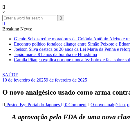
×
Breaking News:
Glenio Seixas reúne moradores da Colônia Antônio Aleixo e re
Encontro político fortalece aliança entre Simão Peixoto e Edua
Joelson Silva destaca os 20 anos da Lei Maria da Penha e refor
Japão marca 81 anos da bomba de Hiroshima
Camila Pitanga explica por que nunca fez botox e fala sobre so
SAÚDE
10 de fevereiro de 2025
9 de fevereiro de 2025
O novo analgésico usado como arma contra 
Posted By: Portal do Japones
0 Comment
O novo analgésico
,
o
A aprovação pelo FDA de uma nova class