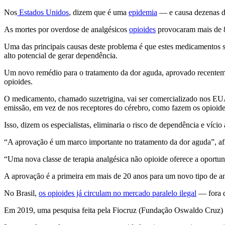
Nos
Estados Unidos
, dizem que é uma
epidemia
— e causa dezenas de
As mortes por overdose de analgésicos
opioides
provocaram mais de 8
Uma das principais causas deste problema é que estes medicamentos 
alto potencial de gerar dependência.
Um novo remédio para o tratamento da dor aguda, aprovado recenteme
opioides.
O medicamento, chamado suzetrigina, vai ser comercializado nos EUA 
emissão, em vez de nos receptores do cérebro, como fazem os opioide
Isso, dizem os especialistas, eliminaria o risco de dependência e víci
“A aprovação é um marco importante no tratamento da dor aguda”, af
“Uma nova classe de terapia analgésica não opioide oferece a oportuni
A aprovação é a primeira em mais de 20 anos para um novo tipo de ana
No Brasil,
os opioides já circulam no mercado paralelo ilegal
— fora d
Em 2019, uma pesquisa feita pela Fiocruz (Fundação Oswaldo Cruz) mo