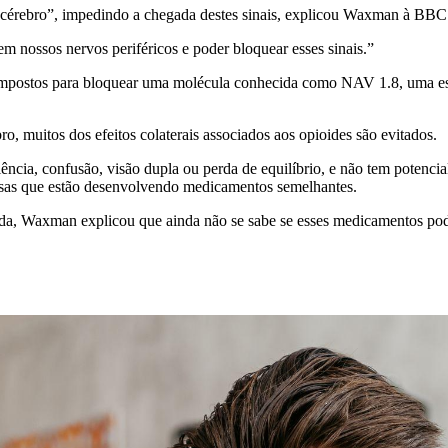
cérebro”, impedindo a chegada destes sinais, explicou Waxman à BB
em nossos nervos periféricos e poder bloquear esses sinais.”
postos para bloquear uma molécula conhecida como NAV 1.8, uma espéc
o, muitos dos efeitos colaterais associados aos opioides são evitados.
lência, confusão, visão dupla ou perda de equilíbrio, e não tem potenci
presas que estão desenvolvendo medicamentos semelhantes.
, Waxman explicou que ainda não se sabe se esses medicamentos podem 