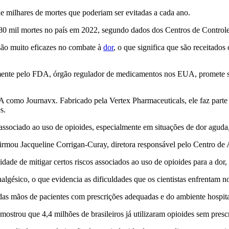
 milhares de mortes que poderiam ser evitadas a cada ano.
0 mil mortes no país em 2022, segundo dados dos Centros de Controle
são muito eficazes no combate à
dor
, o que significa que são receitad
nte pelo FDA, órgão regulador de medicamentos nos EUA, promete se t
como Journavx. Fabricado pela Vertex Pharmaceuticals, ele faz parte 
s.
o associado ao uso de opioides, especialmente em situações de dor aguda
irmou Jacqueline Corrigan-Curay, diretora responsável pelo Centro d
dade de mitigar certos riscos associados ao uso de opioides para a dor, 
lgésico, o que evidencia as dificuldades que os cientistas enfrentam no
as mãos de pacientes com prescrições adequadas e do ambiente hospita
strou que 4,4 milhões de brasileiros já utilizaram opioides sem presc