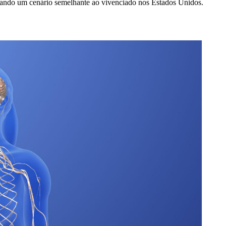
itando um cenário semelhante ao vivenciado nos Estados Unidos.