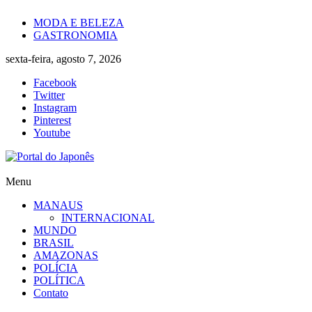
Skip
MODA E BELEZA
to
GASTRONOMIA
content
sexta-feira, agosto 7, 2026
Facebook
Twitter
Instagram
Pinterest
Youtube
Portal
Menu
do
MANAUS
Japonês
INTERNACIONAL
MUNDO
O
BRASIL
Japão
AMAZONAS
mais
POLÍCIA
perto
POLÍTICA
de
Contato
você!