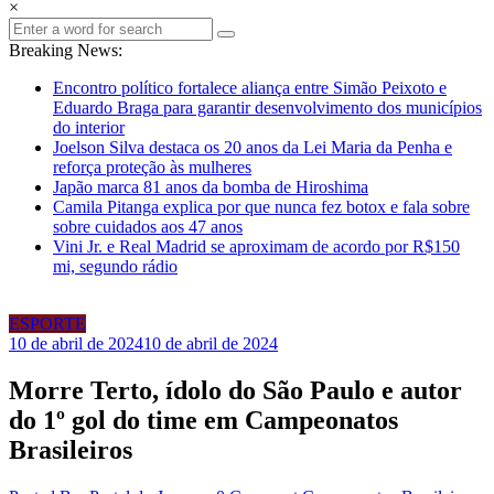
×
Breaking News:
Encontro político fortalece aliança entre Simão Peixoto e
Eduardo Braga para garantir desenvolvimento dos municípios
do interior
Joelson Silva destaca os 20 anos da Lei Maria da Penha e
reforça proteção às mulheres
Japão marca 81 anos da bomba de Hiroshima
Camila Pitanga explica por que nunca fez botox e fala sobre
sobre cuidados aos 47 anos
Vini Jr. e Real Madrid se aproximam de acordo por R$150
mi, segundo rádio
ESPORTE
10 de abril de 2024
10 de abril de 2024
Morre Terto, ídolo do São Paulo e autor
do 1º gol do time em Campeonatos
Brasileiros