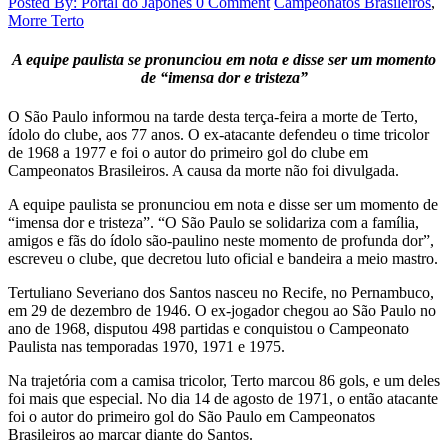
Posted By: Portal do Japones
0 Comment
Campeonatos Brasileiros
,
Morre Terto
A equipe paulista se pronunciou em nota e disse ser um momento
de “imensa dor e tristeza”
O São Paulo informou na tarde desta terça-feira a morte de Terto,
ídolo do clube, aos 77 anos. O ex-atacante defendeu o time tricolor
de 1968 a 1977 e foi o autor do primeiro gol do clube em
Campeonatos Brasileiros. A causa da morte não foi divulgada.
A equipe paulista se pronunciou em nota e disse ser um momento de
“imensa dor e tristeza”. “O São Paulo se solidariza com a família,
amigos e fãs do ídolo são-paulino neste momento de profunda dor”,
escreveu o clube, que decretou luto oficial e bandeira a meio mastro.
Tertuliano Severiano dos Santos nasceu no Recife, no Pernambuco,
em 29 de dezembro de 1946. O ex-jogador chegou ao São Paulo no
ano de 1968, disputou 498 partidas e conquistou o Campeonato
Paulista nas temporadas 1970, 1971 e 1975.
Na trajetória com a camisa tricolor, Terto marcou 86 gols, e um deles
foi mais que especial. No dia 14 de agosto de 1971, o então atacante
foi o autor do primeiro gol do São Paulo em Campeonatos
Brasileiros ao marcar diante do Santos.