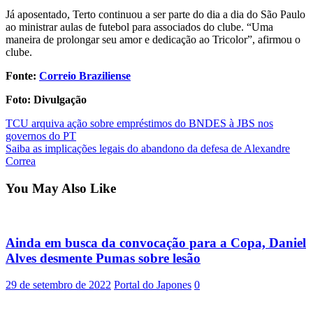
Já aposentado, Terto continuou a ser parte do dia a dia do São Paulo
ao ministrar aulas de futebol para associados do clube. “Uma
maneira de prolongar seu amor e dedicação ao Tricolor”, afirmou o
clube.
Fonte:
Correio Braziliense
Foto: Divulgação
Post
TCU arquiva ação sobre empréstimos do BNDES à JBS nos
governos do PT
navigation
Saiba as implicações legais do abandono da defesa de Alexandre
Correa
You May Also Like
Ainda em busca da convocação para a Copa, Daniel
Alves desmente Pumas sobre lesão
29 de setembro de 2022
Portal do Japones
0