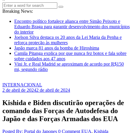
Breaking News:
Encontro político fortalece aliança entre Simão Peixoto e
Eduardo Braga para garantir desenvolvimento dos municípios
do interior
Joelson Silva destaca os 20 anos da Lei Maria da Penha e
reforça proteção às mulheres
Japão marca 81 anos da bomba de Hiroshima
Camila Pitanga explica por que nunca fez botox e fala sobre
sobre cuidados aos 47 anos
Vini Jr. e Real Madrid se aproximam de acordo por R$150
mi, segundo rádio
INTERNACIONAL
2 de abril de 2024
2 de abril de 2024
Kishida e Biden discutirão operações de
comando das Forças de Autodefesa do
Japão e das Forças Armadas dos EUA
Posted By: Portal do Japones
0 Comment
EUA
,
Kishida