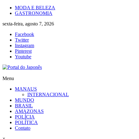
Skip
MODA E BELEZA
to
GASTRONOMIA
content
sexta-feira, agosto 7, 2026
Facebook
Twitter
Instagram
Pinterest
Youtube
Portal
Menu
do
MANAUS
Japonês
INTERNACIONAL
MUNDO
O
BRASIL
Japão
AMAZONAS
mais
POLÍCIA
perto
POLÍTICA
de
Contato
você!
×