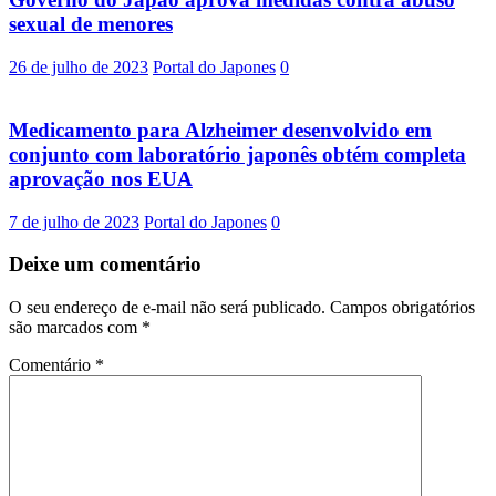
sexual de menores
26 de julho de 2023
Portal do Japones
0
Medicamento para Alzheimer desenvolvido em
conjunto com laboratório japonês obtém completa
aprovação nos EUA
7 de julho de 2023
Portal do Japones
0
Deixe um comentário
O seu endereço de e-mail não será publicado.
Campos obrigatórios
são marcados com
*
Comentário
*