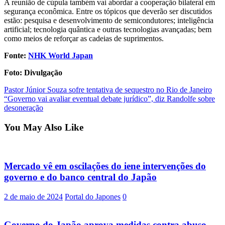
A reunião de cúpula também vai abordar a cooperação bilateral em
segurança econômica. Entre os tópicos que deverão ser discutidos
estão: pesquisa e desenvolvimento de semicondutores; inteligência
artificial; tecnologia quântica e outras tecnologias avançadas; bem
como meios de reforçar as cadeias de suprimentos.
Fonte:
NHK World Japan
Foto: Divulgação
Post
Pastor Júnior Souza sofre tentativa de sequestro no Rio de Janeiro
“Governo vai avaliar eventual debate jurídico”, diz Randolfe sobre
navigation
desoneração
You May Also Like
Mercado vê em oscilações do iene intervenções do
governo e do banco central do Japão
2 de maio de 2024
Portal do Japones
0
Governo do Japão aprova medidas contra abuso