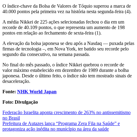
O índice-chave da Bolsa de Valores de Tóquio superou a marca de
40.000 pontos pela primeira vez na história nesta segunda-feira (4).
A média Nikkei de 225 ações selecionadas fechou o dia em um
recorde de 40.109 pontos, o que representa um aumento de 198
pontos em relação ao fechamento de sexta-feira (1).
A elevação da bolsa japonesa se deu após a Nasdaq — puxada pelas
firmas de tecnologia –, em Nova York, ter batido seu recorde pelo
segundo dia consecutivo, na semana passada.
No final do mês passado, o índice Nikkei quebrou o recorde de
valor máximo estabelecido em dezembro de 1989 durante a bolha
japonesa. Desde o último feito, o índice não tem mostrado sinais de
desaceleração.
Fonte:
NHK World Japan
Foto: Divulgação
Post
Federação Israelita aponta crescimento de 263% no antissemitismo
no Brasil
navigation
Prefeitura de Autazes lança “Programa Zera Fila na Saúde” e
protagoniza ação inédita no município na área da saúde