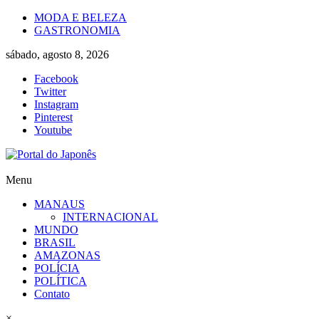
Skip
MODA E BELEZA
to
GASTRONOMIA
content
sábado, agosto 8, 2026
Facebook
Twitter
Instagram
Pinterest
Youtube
Portal
Menu
do
MANAUS
Japonês
INTERNACIONAL
MUNDO
O
BRASIL
Japão
AMAZONAS
mais
POLÍCIA
perto
POLÍTICA
de
Contato
você!
×