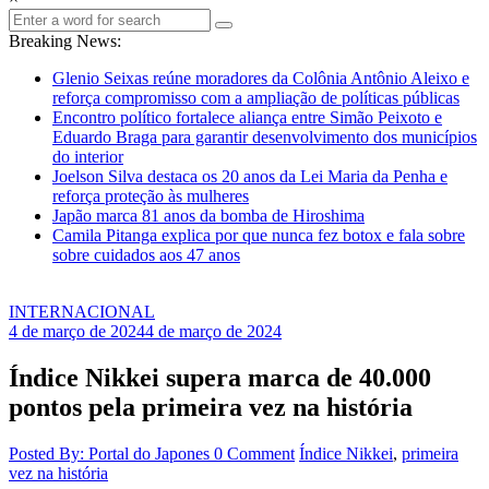
Breaking News:
Glenio Seixas reúne moradores da Colônia Antônio Aleixo e
reforça compromisso com a ampliação de políticas públicas
Encontro político fortalece aliança entre Simão Peixoto e
Eduardo Braga para garantir desenvolvimento dos municípios
do interior
Joelson Silva destaca os 20 anos da Lei Maria da Penha e
reforça proteção às mulheres
Japão marca 81 anos da bomba de Hiroshima
Camila Pitanga explica por que nunca fez botox e fala sobre
sobre cuidados aos 47 anos
INTERNACIONAL
4 de março de 2024
4 de março de 2024
Índice Nikkei supera marca de 40.000
pontos pela primeira vez na história
Posted By: Portal do Japones
0 Comment
Índice Nikkei
,
primeira
vez na história