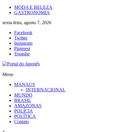
Skip
MODA E BELEZA
to
GASTRONOMIA
content
sexta-feira, agosto 7, 2026
Facebook
Twitter
Instagram
Pinterest
Youtube
Portal
Menu
do
MANAUS
Japonês
INTERNACIONAL
MUNDO
O
BRASIL
Japão
AMAZONAS
mais
POLÍCIA
perto
POLÍTICA
de
Contato
você!
×