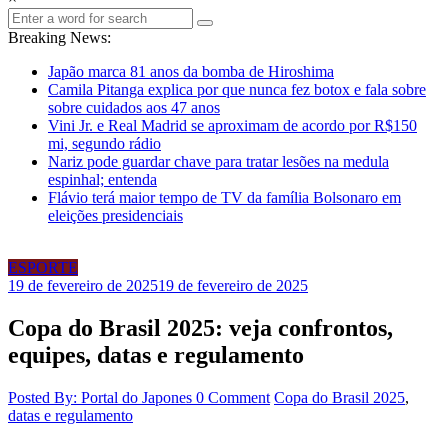
Breaking News:
Japão marca 81 anos da bomba de Hiroshima
Camila Pitanga explica por que nunca fez botox e fala sobre
sobre cuidados aos 47 anos
Vini Jr. e Real Madrid se aproximam de acordo por R$150
mi, segundo rádio
Nariz pode guardar chave para tratar lesões na medula
espinhal; entenda
Flávio terá maior tempo de TV da família Bolsonaro em
eleições presidenciais
ESPORTE
19 de fevereiro de 2025
19 de fevereiro de 2025
Copa do Brasil 2025: veja confrontos,
equipes, datas e regulamento
Posted By: Portal do Japones
0 Comment
Copa do Brasil 2025
,
datas e regulamento