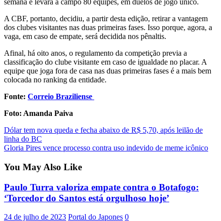
semana e levará a campo 80 equipes, em duelos de jogo único.
A CBF, portanto, decidiu, a partir desta edição, retirar a vantagem
dos clubes visitantes nas duas primeiras fases. Isso porque, agora, a
vaga, em caso de empate, será decidida nos pênaltis.
Afinal, há oito anos, o regulamento da competição previa a
classificação do clube visitante em caso de igualdade no placar. A
equipe que joga fora de casa nas duas primeiras fases é a mais bem
colocada no ranking da entidade.
Fonte:
Correio Braziliense
Foto: Amanda Paiva
Post
Dólar tem nova queda e fecha abaixo de R$ 5,70, após leilão de
linha do BC
navigation
Gloria Pires vence processo contra uso indevido de meme icônico
You May Also Like
Paulo Turra valoriza empate contra o Botafogo:
‘Torcedor do Santos está orgulhoso hoje’
24 de julho de 2023
Portal do Japones
0