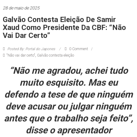
você!
28 de maio de 2025
Galvão Contesta Eleição De Samir
Xaud Como Presidente Da CBF: “Não
Vai Dar Certo”
Posted By: Portal do Japones
0 Comment
"Não vai dar certo"
,
Galvão contesta eleição
“Não me agradou, achei tudo
muito esquisito. Mas eu
defendo a tese de que ninguém
deve acusar ou julgar ninguém
antes que o trabalho seja feito”,
disse o apresentador