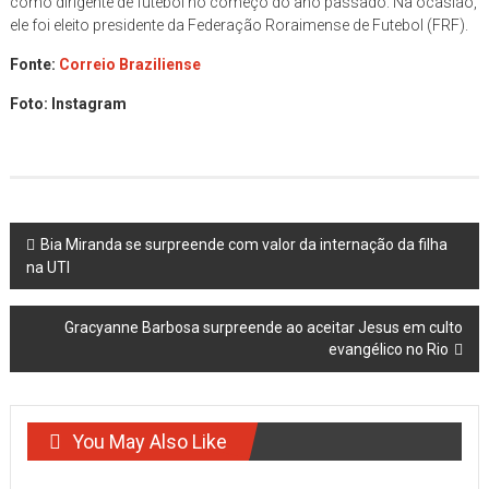
como dirigente de futebol no começo do ano passado. Na ocasião,
ele foi eleito presidente da Federação Roraimense de Futebol (FRF).
Fonte:
Correio Braziliense
Foto: Instagram
Post
Bia Miranda se surpreende com valor da internação da filha
na UTI
navigation
Gracyanne Barbosa surpreende ao aceitar Jesus em culto
evangélico no Rio
You May Also Like