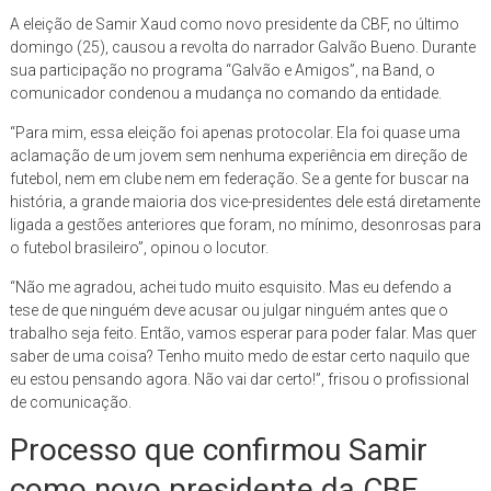
A eleição de Samir Xaud como novo presidente da CBF, no último
domingo (25), causou a revolta do narrador Galvão Bueno. Durante
sua participação no programa “Galvão e Amigos”, na Band, o
comunicador condenou a mudança no comando da entidade.
“Para mim, essa eleição foi apenas protocolar. Ela foi quase uma
aclamação de um jovem sem nenhuma experiência em direção de
futebol, nem em clube nem em federação. Se a gente for buscar na
história, a grande maioria dos vice-presidentes dele está diretamente
ligada a gestões anteriores que foram, no mínimo, desonrosas para
o futebol brasileiro”, opinou o locutor.
“Não me agradou, achei tudo muito esquisito. Mas eu defendo a
tese de que ninguém deve acusar ou julgar ninguém antes que o
trabalho seja feito. Então, vamos esperar para poder falar. Mas quer
saber de uma coisa? Tenho muito medo de estar certo naquilo que
eu estou pensando agora. Não vai dar certo!”, frisou o profissional
de comunicação.
Processo que confirmou Samir
como novo presidente da CBF