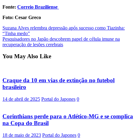
Fonte:
Correio Braziliense
Foto: Cesar Greco
Post
Suzana Alves relembra depressão após sucesso como Tiazinha:
“Tinha medo”
navigation
Pesquisadores no Japão descobrem papel de célula imune na
recuperação de lesões cerebrais
You May Also Like
Craque da 10 em vias de extinção no futebol
brasileiro
14 de abril de 2025
Portal do Japones
0
Corinthians perde para o Atlético-MG e se complica
na Copa do Brasil
18 de maio de 2023
Portal do Japones
0