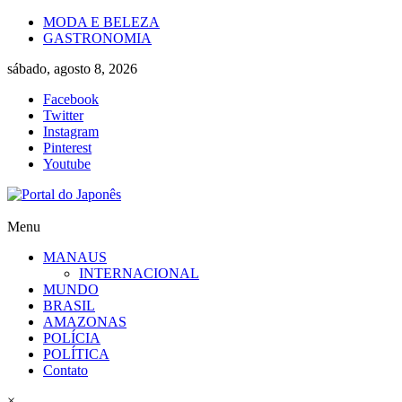
Skip
MODA E BELEZA
to
GASTRONOMIA
content
sábado, agosto 8, 2026
Facebook
Twitter
Instagram
Pinterest
Youtube
Portal
Menu
do
MANAUS
Japonês
INTERNACIONAL
MUNDO
O
BRASIL
Japão
AMAZONAS
mais
POLÍCIA
perto
POLÍTICA
de
Contato
você!
×