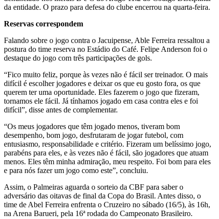
da entidade. O prazo para defesa do clube encerrou na quarta-feira.
Reservas correspondem
Falando sobre o jogo contra o Jacuipense, Able Ferreira ressaltou a
postura do time reserva no Estádio do Café. Felipe Anderson foi o
destaque do jogo com três participações de gols.
“Fico muito feliz, porque às vezes não é fácil ser treinador. O mais
difícil é escolher jogadores e deixar os que eu gosto fora, os que
querem ter uma oportunidade. Eles fazerem o jogo que fizeram,
tornamos ele fácil. Já tínhamos jogado em casa contra eles e foi
difícil”, disse antes de complementar.
“Os meus jogadores que têm jogado menos, tiveram bom
desempenho, bom jogo, desfrutaram de jogar futebol, com
entusiasmo, responsabilidade e critério. Fizeram um belíssimo jogo,
parabéns para eles, e às vezes não é fácil, são jogadores que atuam
menos. Eles têm minha admiração, meu respeito. Foi bom para eles
e para nós fazer um jogo como este”, concluiu.
Assim, o Palmeiras aguarda o sorteio da CBF para saber o
adversário das oitavas de final da Copa do Brasil. Antes disso, o
time de Abel Ferreira enfrenta o Cruzeiro no sábado (16/5), às 16h,
na Arena Barueri, pela 16ª rodada do Campeonato Brasileiro.