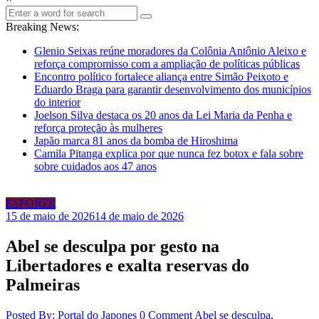
Breaking News:
Glenio Seixas reúne moradores da Colônia Antônio Aleixo e
reforça compromisso com a ampliação de políticas públicas
Encontro político fortalece aliança entre Simão Peixoto e
Eduardo Braga para garantir desenvolvimento dos municípios
do interior
Joelson Silva destaca os 20 anos da Lei Maria da Penha e
reforça proteção às mulheres
Japão marca 81 anos da bomba de Hiroshima
Camila Pitanga explica por que nunca fez botox e fala sobre
sobre cuidados aos 47 anos
ESPORTE
15 de maio de 2026
14 de maio de 2026
Abel se desculpa por gesto na
Libertadores e exalta reservas do
Palmeiras
Posted By: Portal do Japones
0 Comment
Abel se desculpa
,