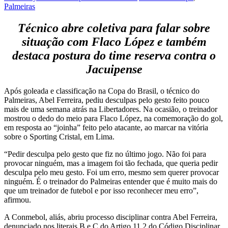
Palmeiras
Técnico abre coletiva para falar sobre
situação com Flaco López e também
destaca postura do time reserva contra o
Jacuipense
Após goleada e classificação na Copa do Brasil, o técnico do
Palmeiras, Abel Ferreira, pediu desculpas pelo gesto feito pouco
mais de uma semana atrás na Libertadores. Na ocasião, o treinador
mostrou o dedo do meio para Flaco López, na comemoração do gol,
em resposta ao “joinha” feito pelo atacante, ao marcar na vitória
sobre o Sporting Cristal, em Lima.
“Pedir desculpa pelo gesto que fiz no último jogo. Não foi para
provocar ninguém, mas a imagem foi tão fechada, que queria pedir
desculpa pelo meu gesto. Foi um erro, mesmo sem querer provocar
ninguém. É o treinador do Palmeiras entender que é muito mais do
que um treinador de futebol e por isso reconhecer meu erro”,
afirmou.
A Conmebol, aliás, abriu processo disciplinar contra Abel Ferreira,
denunciado nos literais B e C do Artigo 11.2 do Código Disciplinar