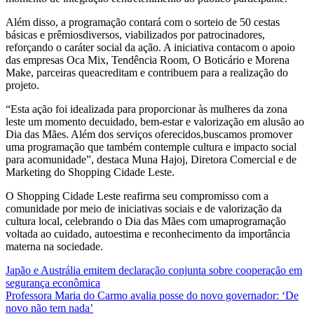
Além disso, a programação contará com o sorteio de 50 cestas
básicas e prêmiosdiversos, viabilizados por patrocinadores,
reforçando o caráter social da ação. A iniciativa contacom o apoio
das empresas Oca Mix, Tendência Room, O Boticário e Morena
Make, parceiras queacreditam e contribuem para a realização do
projeto.
“Esta ação foi idealizada para proporcionar às mulheres da zona
leste um momento decuidado, bem-estar e valorização em alusão ao
Dia das Mães. Além dos serviços oferecidos,buscamos promover
uma programação que também contemple cultura e impacto social
para acomunidade”, destaca Muna Hajoj, Diretora Comercial e de
Marketing do Shopping Cidade Leste.
O Shopping Cidade Leste reafirma seu compromisso com a
comunidade por meio de iniciativas sociais e de valorização da
cultura local, celebrando o Dia das Mães com umaprogramação
voltada ao cuidado, autoestima e reconhecimento da importância
materna na sociedade.
Post
Japão e Austrália emitem declaração conjunta sobre cooperação em
segurança econômica
navigation
Professora Maria do Carmo avalia posse do novo governador: ‘De
novo não tem nada’