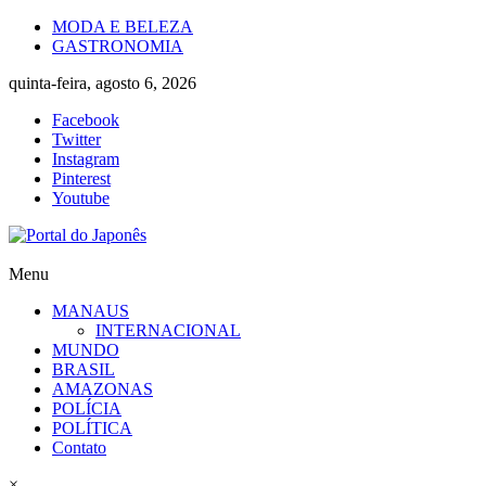
Skip
MODA E BELEZA
to
GASTRONOMIA
content
quinta-feira, agosto 6, 2026
Facebook
Twitter
Instagram
Pinterest
Youtube
Portal
Menu
do
MANAUS
Japonês
INTERNACIONAL
MUNDO
O
BRASIL
Japão
AMAZONAS
mais
POLÍCIA
perto
POLÍTICA
de
Contato
você!
×