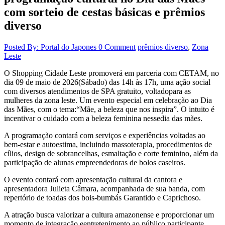
com sorteio de cestas básicas e prêmios
diverso
Posted By: Portal do Japones
0 Comment
prêmios diverso
,
Zona
Leste
O Shopping Cidade Leste promoverá em parceria com CETAM, no
dia 09 de maio de 2026(Sábado) das 14h às 17h, uma ação social
com diversos atendimentos de SPA gratuito, voltadopara as
mulheres da zona leste. Um evento especial em celebração ao Dia
das Mães, com o tema:“Mãe, a beleza que nos inspira”. O intuito é
incentivar o cuidado com a beleza feminina nessedia das mães.
A programação contará com serviços e experiências voltadas ao
bem-estar e autoestima, incluindo massoterapia, procedimentos de
cílios, design de sobrancelhas, esmaltação e corte feminino, além da
participação de alunas empreendedoras de bolos caseiros.
O evento contará com apresentação cultural da cantora e
apresentadora Julieta Câmara, acompanhada de sua banda, com
repertório de toadas dos bois-bumbás Garantido e Caprichoso.
A atração busca valorizar a cultura amazonense e proporcionar um
momento de integração eentretenimento ao público participante.