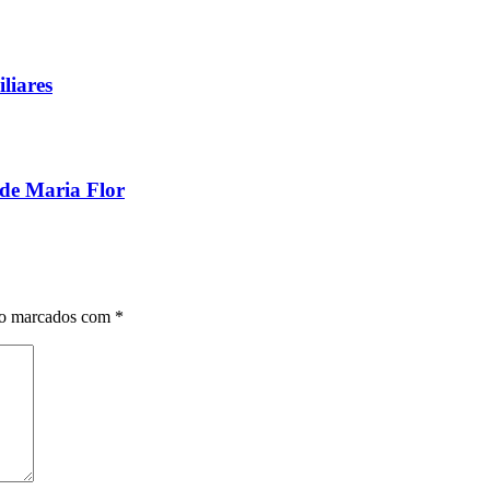
liares
de Maria Flor
ão marcados com
*