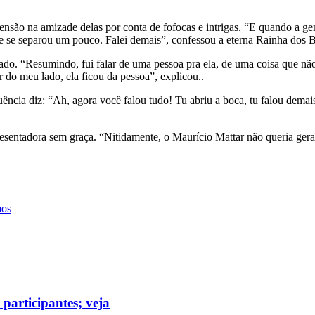
são na amizade delas por conta de fofocas e intrigas. “E quando a g
ente se separou um pouco. Falei demais”, confessou a eterna Rainha dos 
“Resumindo, fui falar de uma pessoa pra ela, de uma coisa que não gos
ar do meu lado, ela ficou da pessoa”, explicou..
ência diz: “Ah, agora você falou tudo! Tu abriu a boca, tu falou dema
resentadora sem graça. “Nitidamente, o Maurício Mattar não queria ger
mos
participantes; veja