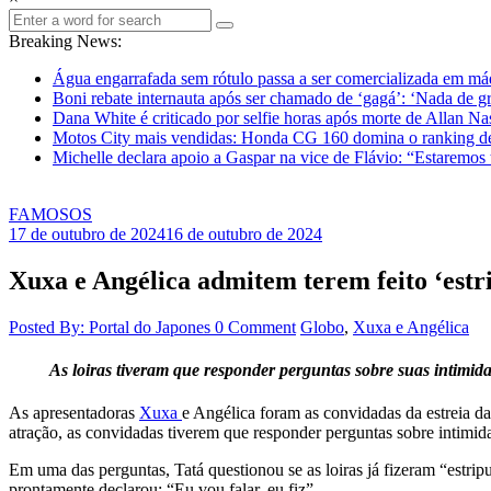
Breaking News:
Água engarrafada sem rótulo passa a ser comercializada em m
Boni rebate internauta após ser chamado de ‘gagá’: ‘Nada de gr
Dana White é criticado por selfie horas após morte de Allan N
Motos City mais vendidas: Honda CG 160 domina o ranking d
Michelle declara apoio a Gaspar na vice de Flávio: “Estaremos
FAMOSOS
17 de outubro de 2024
16 de outubro de 2024
Xuxa e Angélica admitem terem feito ‘estri
Posted By: Portal do Japones
0 Comment
Globo
,
Xuxa e Angélica
As loiras tiveram que responder perguntas sobre suas intimid
As apresentadoras
Xuxa
e Angélica foram as convidadas da estreia 
atração, as convidadas tiverem que responder perguntas sobre intimida
Em uma das perguntas, Tatá questionou se as loiras já fizeram “estrip
prontamente declarou: “Eu vou falar, eu fiz”.