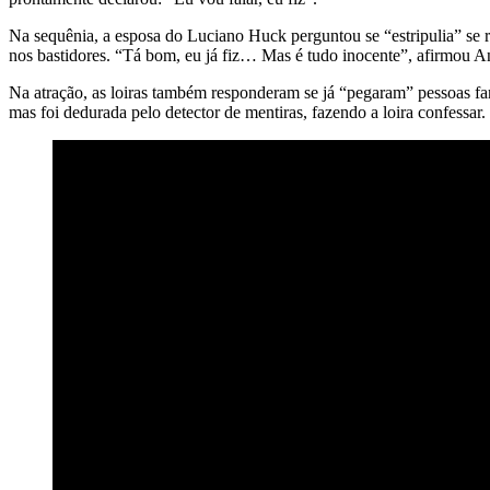
Na sequênia, a esposa do Luciano Huck perguntou se “estripulia” se ref
nos bastidores. “Tá bom, eu já fiz… Mas é tudo inocente”, afirmou A
Na atração, as loiras também responderam se já “pegaram” pessoas f
mas foi dedurada pelo detector de mentiras, fazendo a loira confess