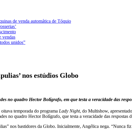
áquinas de venda automática de Tóquio
osserias’
ascimento
e vendas
 todos unidos”
pulias’ nos estúdios Globo
ades no quadro Hector Bolígrafo, em que testa a veracidade das resp
da oitava temporada do programa
Lady Night
, do Multishow, apresentado
des no quadro Hector Bolígrafo, que testa a veracidade das respostas do
ulias” nos bastidores da Globo. Inicialmente, Angélica nega. “Nunca fiz