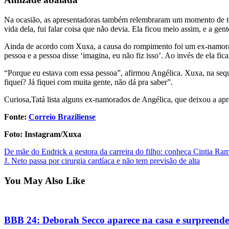
Na ocasião, as apresentadoras também relembraram um momento de ten
vida dela, fui falar coisa que não devia. Ela ficou meio assim, e a g
Ainda de acordo com Xuxa, a causa do rompimento foi um ex-namorado. 
pessoa e a pessoa disse ‘imagina, eu não fiz isso’. Ao invés de ela fic
“Porque eu estava com essa pessoa”, afirmou Angélica. Xuxa, na sequ
fiquei? Já fiquei com muita gente, não dá pra saber”.
Curiosa,Tatá lista alguns ex-namorados de Angélica, que deixou a ap
Fonte:
Correio Braziliense
Foto: Instagram/Xuxa
Post
De mãe do Endrick a gestora da carreira do filho: conheça Cintia Ra
J. Neto passa por cirurgia cardíaca e não tem previsão de alta
navigation
You May Also Like
BBB 24: Deborah Secco aparece na casa e surpreende 