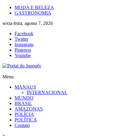
Skip
MODA E BELEZA
to
GASTRONOMIA
content
sexta-feira, agosto 7, 2026
Facebook
Twitter
Instagram
Pinterest
Youtube
Portal
Menu
do
MANAUS
Japonês
INTERNACIONAL
MUNDO
O
BRASIL
Japão
AMAZONAS
mais
POLÍCIA
perto
POLÍTICA
de
Contato
você!
×