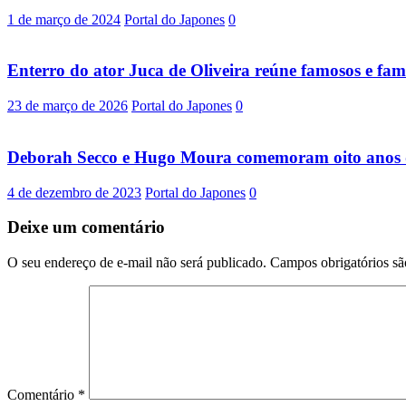
1 de março de 2024
Portal do Japones
0
Enterro do ator Juca de Oliveira reúne famosos e fami
23 de março de 2026
Portal do Japones
0
Deborah Secco e Hugo Moura comemoram oito anos 
4 de dezembro de 2023
Portal do Japones
0
Deixe um comentário
O seu endereço de e-mail não será publicado.
Campos obrigatórios s
Comentário
*