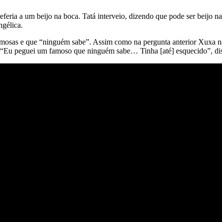
eria a um beijo na boca. Tatá interveio, dizendo que pode ser beijo na 
ngélica.
amosas e que “ninguém sabe”. Assim como na pergunta anterior Xuxa não
ar. “Eu peguei um famoso que ninguém sabe… Tinha [até] esquecido”, di