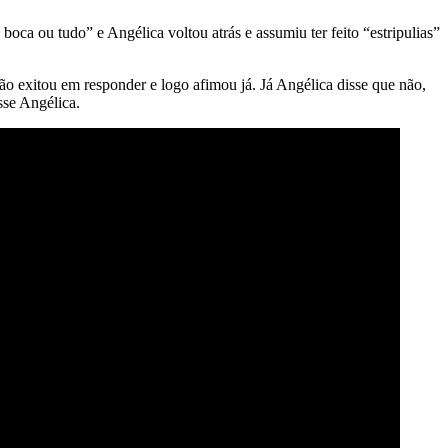
boca ou tudo” e Angélica voltou atrás e assumiu ter feito “estripulias”
 exitou em responder e logo afimou já. Já Angélica disse que não,
sse Angélica.