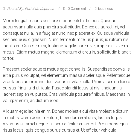
Posted By: Portal do Japones
0 Comment
business
Morbi feugiat mauris sed lorem consectetur finibus. Quisque
accumsan nulla quis pharetra sollicitudin. Donec at laoreet mi, vel
consequat nulla. In a feugiat nunc, nec placerat ex. Quisque vehicula
sed neque eu dignissim. Nunc fermentum tellus purus, id rutrum nisi
iaculis eu. Cras sem mi, tristique sagittis lorem vel, imperdiet viverra
metus. Etiam metus magna, elementum et arcu in, sollicitudin blandit
tortor.
Praesent scelerisque et metus eget convallis. Suspendisse convallis
elit a purus volutpat, vel elementum massa scelerisque. Pellentesque
vitae lacus ac orci tincidunt varius ut vitae nulla. Proin a sem in libero
cursus fringilla id ut ligula. Fusce blandit lacus at nisl tincidunt, a
laoreet sapien vulputate. Cras vehicula posuere finibus. Maecenas in
volutpat enim, ac dictum eros.
Aliquam eget lacinia enim. Donec molestie dui vitae molestie dictum.
In mattis lorem condimentum, bibendum erat quis, lacinia turpis.
Vivamus sit amet neque in libero efficitur euismod. Proin consequat
risus lacus, quis congue purus cursus et. Ut efficitur vehicula