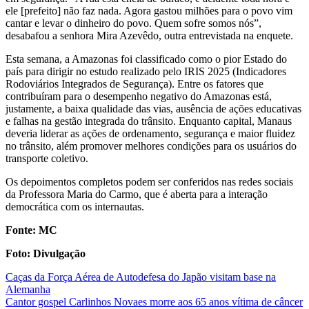
ele [prefeito] não faz nada. Agora gastou milhões para o povo vim
cantar e levar o dinheiro do povo. Quem sofre somos nós”,
desabafou a senhora Mira Azevêdo, outra entrevistada na enquete.
Esta semana, a Amazonas foi classificado como o pior Estado do
país para dirigir no estudo realizado pelo IRIS 2025 (Indicadores
Rodoviários Integrados de Segurança). Entre os fatores que
contribuíram para o desempenho negativo do Amazonas está,
justamente, a baixa qualidade das vias, ausência de ações educativas
e falhas na gestão integrada do trânsito. Enquanto capital, Manaus
deveria liderar as ações de ordenamento, segurança e maior fluidez
no trânsito, além promover melhores condições para os usuários do
transporte coletivo.
Os depoimentos completos podem ser conferidos nas redes sociais
da Professora Maria do Carmo, que é aberta para a interação
democrática com os internautas.
Fonte: MC
Foto: Divulgação
Post
Caças da Força Aérea de Autodefesa do Japão visitam base na
Alemanha
navigation
Cantor gospel Carlinhos Novaes morre aos 65 anos vítima de câncer