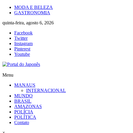
Skip
MODA E BELEZA
to
GASTRONOMIA
content
quinta-feira, agosto 6, 2026
Facebook
Twitter
Instagram
Pinterest
Youtube
Portal
Menu
do
MANAUS
Japonês
INTERNACIONAL
MUNDO
O
BRASIL
Japão
AMAZONAS
mais
POLÍCIA
perto
POLÍTICA
de
Contato
você!
×