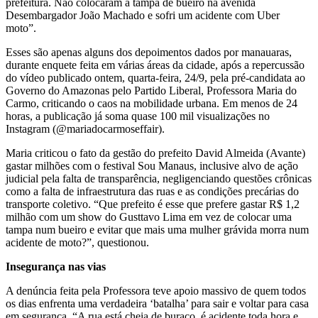
prefeitura. Não colocaram a tampa de bueiro na avenida
Desembargador João Machado e sofri um acidente com Uber
moto”.
Esses são apenas alguns dos depoimentos dados por manauaras,
durante enquete feita em várias áreas da cidade, após a repercussão
do vídeo publicado ontem, quarta-feira, 24/9, pela pré-candidata ao
Governo do Amazonas pelo Partido Liberal, Professora Maria do
Carmo, criticando o caos na mobilidade urbana. Em menos de 24
horas, a publicação já soma quase 100 mil visualizações no
Instagram (@mariadocarmoseffair).
Maria criticou o fato da gestão do prefeito David Almeida (Avante)
gastar milhões com o festival Sou Manaus, inclusive alvo de ação
judicial pela falta de transparência, negligenciando questões crônicas
como a falta de infraestrutura das ruas e as condições precárias do
transporte coletivo. “Que prefeito é esse que prefere gastar R$ 1,2
milhão com um show do Gusttavo Lima em vez de colocar uma
tampa num bueiro e evitar que mais uma mulher grávida morra num
acidente de moto?”, questionou.
Insegurança nas vias
A denúncia feita pela Professora teve apoio massivo de quem todos
os dias enfrenta uma verdadeira ‘batalha’ para sair e voltar para casa
em segurança. “A rua está cheia de buraco, é acidente toda hora e