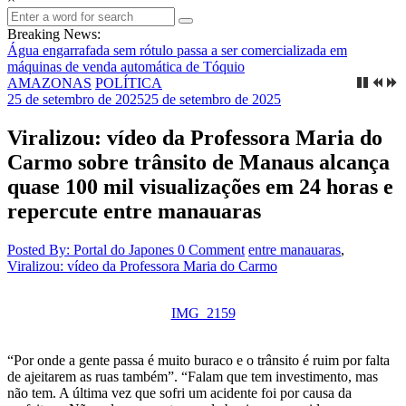
Breaking News:
Água engarrafada sem rótulo passa a ser comercializada em
máquinas de venda automática de Tóquio
AMAZONAS
POLÍTICA
25 de setembro de 2025
25 de setembro de 2025
Viralizou: vídeo da Professora Maria do
Carmo sobre trânsito de Manaus alcança
quase 100 mil visualizações em 24 horas e
repercute entre manauaras
Posted By: Portal do Japones
0 Comment
entre manauaras
,
Viralizou: vídeo da Professora Maria do Carmo
IMG_2159
“Por onde a gente passa é muito buraco e o trânsito é ruim por falta
de ajeitarem as ruas também”. “Falam que tem investimento, mas
não tem. A última vez que sofri um acidente foi por causa da