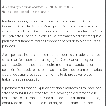
Posted By: Portal do Japones
0 Comment
Fake news
,
Vereador Dione Carvalho
Nesta sexta-feira, 23, saiu a notícia de que o vereador Dione
Carvalho (Agir), da Câmara Municipal de Manaus, estaria sendo
acusado pela Polícia Civil de promover o crime de “rachadinha” em
seu gabinete. O portal que veiculou a informação acrescenta que o
parlamentar também estaria respondendo por desvio de recursos
públicos.
A equipe deste Portal entrou em contato com o vereador para que
ele se manifestasse sobre a alegação. Dione Carvalho negou todas
as acusações e disse que em outro momento, quando solicitado
pelos órgãos, esclareceu todas as questões que foram originadas
a partir de denúncias que tinham o intuito de prejudicar o seu
trabalho e sua reputação.
O parlamentar ressaltou que as notícias distorcem a realidade dos
fatos para induzir o eleitor a ter uma percepção diferente da que
realmente é o seu trabalho. “São duas décadas de trabalho árduo,
conduzido de forma ética e imparcial, beneficiando inúmeras