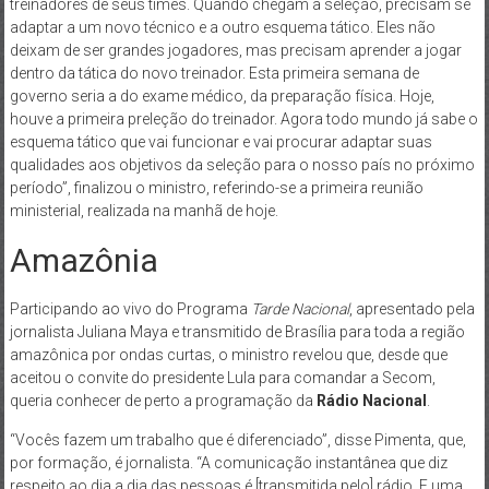
treinadores de seus times. Quando chegam à seleção, precisam se
adaptar a um novo técnico e a outro esquema tático. Eles não
deixam de ser grandes jogadores, mas precisam aprender a jogar
dentro da tática do novo treinador. Esta primeira semana de
governo seria a do exame médico, da preparação física. Hoje,
houve a primeira preleção do treinador. Agora todo mundo já sabe o
esquema tático que vai funcionar e vai procurar adaptar suas
qualidades aos objetivos da seleção para o nosso país no próximo
período”, finalizou o ministro, referindo-se a primeira reunião
ministerial, realizada na manhã de hoje.
Amazônia
Participando ao vivo do Programa
Tarde Nacional
, apresentado pela
jornalista Juliana Maya e transmitido de Brasília para toda a região
amazônica por ondas curtas, o ministro revelou que, desde que
aceitou o convite do presidente Lula para comandar a Secom,
queria conhecer de perto a programação da
Rádio Nacional
.
“Vocês fazem um trabalho que é diferenciado”, disse Pimenta, que,
por formação, é jornalista. “A comunicação instantânea que diz
respeito ao dia a dia das pessoas é [transmitida pelo] rádio. E uma