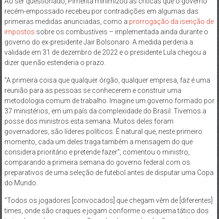
Ao ser questionado, Pimenta minimizou as críticas que o governo
recém-empossado recebeu por contradições em algumas das
primeiras medidas anunciadas, como a
prorrogação da isenção de
impostos
sobre os combustíveis – implementada ainda durante o
governo do ex-presidente Jair Bolsonaro. A medida perderia a
validade em 31 de dezembro de 2022 e o presidente Lula chegou a
dizer que não estenderia o prazo.
“A primeira coisa que qualquer órgão, qualquer empresa, faz é uma
reunião para as pessoas se conhecerem e construir uma
metodologia comum de trabalho. Imagine um governo formado por
37 ministérios, em um país da complexidade do Brasil. Tivemos a
posse dos ministros esta semana. Muitos deles foram
governadores, são líderes políticos. É natural que, neste primeiro
momento, cada um deles traga também a mensagem do que
considera prioritário e pretende fazer”, comentou o ministro,
comparando a primeira semana do governo federal com os
preparativos de uma seleção de futebol antes de disputar uma Copa
do Mundo.
“Todos os jogadores [convocados] que chegam vêm de [diferentes]
times, onde são craques e jogam conforme o esquema tático dos