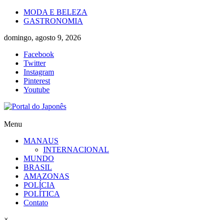
Skip
MODA E BELEZA
to
GASTRONOMIA
content
domingo, agosto 9, 2026
Facebook
Twitter
Instagram
Pinterest
Youtube
Portal
Menu
do
MANAUS
Japonês
INTERNACIONAL
MUNDO
O
BRASIL
Japão
AMAZONAS
mais
POLÍCIA
perto
POLÍTICA
de
Contato
você!
×