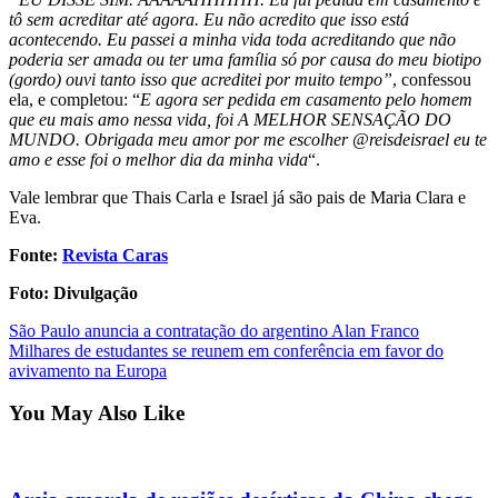
tô sem acreditar até agora. Eu não acredito que isso está
acontecendo. Eu passei a minha vida toda acreditando que não
poderia ser amada ou ter uma família só por causa do meu biotipo
(gordo) ouvi tanto isso que acreditei por muito tempo”
, confessou
ela, e completou: “
E agora ser pedida em casamento pelo homem
que eu mais amo nessa vida, foi A MELHOR SENSAÇÃO DO
MUNDO. Obrigada meu amor por me escolher @reisdeisrael eu te
amo e esse foi o melhor dia da minha vida
“.
Vale lembrar que Thais Carla e Israel já são pais de Maria Clara e
Eva.
Fonte:
Revista Caras
Foto: Divulgação
Post
São Paulo anuncia a contratação do argentino Alan Franco
Milhares de estudantes se reunem em conferência em favor do
navigation
avivamento na Europa
You May Also Like