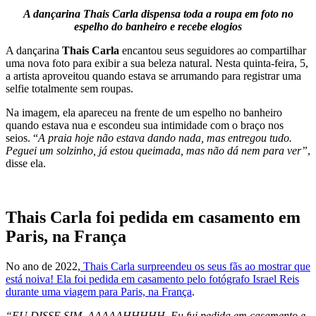
A dançarina Thais Carla dispensa toda a roupa em foto no
espelho do banheiro e recebe elogios
A dançarina
Thais Carla
encantou seus seguidores ao compartilhar
uma nova foto para exibir a sua beleza natural. Nesta quinta-feira, 5,
a artista aproveitou quando estava se arrumando para registrar uma
selfie totalmente sem roupas.
Na imagem, ela apareceu na frente de um espelho no banheiro
quando estava nua e escondeu sua intimidade com o braço nos
seios. “
A praia hoje não estava dando nada, mas entregou tudo.
Peguei um solzinho, já estou queimada, mas não dá nem para ver”
,
disse ela.
Thais Carla foi pedida em casamento em
Paris, na França
No ano de 2022,
Thais Carla surpreendeu os seus fãs ao mostrar que
está noiva! Ela foi pedida em casamento pelo fotógrafo Israel Reis
durante uma viagem para Paris, na França
.
“EU DISSE SIM. AAAAAHHHHH. Eu fui pedida em casamento e