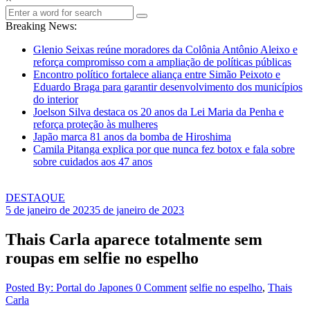
Breaking News:
Glenio Seixas reúne moradores da Colônia Antônio Aleixo e
reforça compromisso com a ampliação de políticas públicas
Encontro político fortalece aliança entre Simão Peixoto e
Eduardo Braga para garantir desenvolvimento dos municípios
do interior
Joelson Silva destaca os 20 anos da Lei Maria da Penha e
reforça proteção às mulheres
Japão marca 81 anos da bomba de Hiroshima
Camila Pitanga explica por que nunca fez botox e fala sobre
sobre cuidados aos 47 anos
DESTAQUE
5 de janeiro de 2023
5 de janeiro de 2023
Thais Carla aparece totalmente sem
roupas em selfie no espelho
Posted By: Portal do Japones
0 Comment
selfie no espelho
,
Thais
Carla