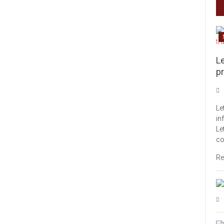
L
pr
Le
in
Le
co
Re