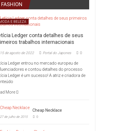
FASHION
MODA E BELEZA
etícia Ledger conta detalhes de seus
imeiros trabalhos internacionais
15 de agosto de 2022
Portal do Japones
0
tícia Ledger entrou no mercado europeu de
fluenciadores e contou detalhes do processo
tícia Ledger é um sucesso! A atriz e criadora de
nteúdo
ad More
Cheap Necklace
27 de julho de 2015
0