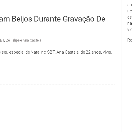
ap
no
cam Beijos Durante Gravação De
es
na
vi
Re
BT
,
Zé Felipe e Ana Castela
seu especial de Natal no SBT, Ana Castela, de 22 anos, viveu