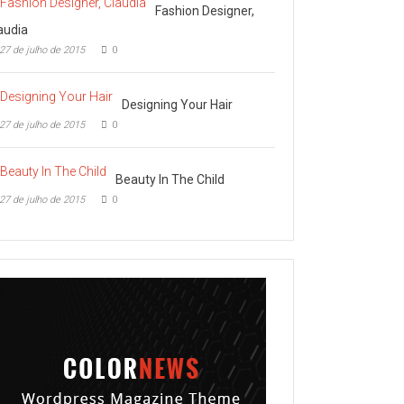
Fashion Designer,
audia
27 de julho de 2015
0
Designing Your Hair
27 de julho de 2015
0
Beauty In The Child
27 de julho de 2015
0