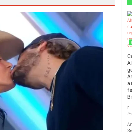
C
A
g
A
a
f
Br
Po
An
Se