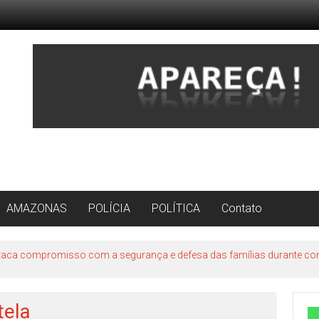
AMAZONAS
POLÍCIA
POLÍTICA
Contato
staca compromisso com a segurança e defesa das famílias durante c
tela