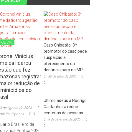
POLÍCIA
POLÍCIA
Caso Chibatão: 3º
promotor do caso pede
oronel Vinícius
suspeição e
lmeida liderou
oferecimento da
estão que fez
denúncia para no MP
mazonas registrar
30 de julho de 2026
 maior redução de
0
eminicídios do
asil
Último adeus a Rodrigo
Castanheira reúne
4 de agosto de 2026
centenas de pessoas
rtal do Japones
0
9 de fevereiro de 2026
uário Brasileiro da
0
gurança Pública 2026