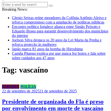
Breaking News:
Glenio Seixas reúne moradores da Colônia Antônio Aleixo e
reforça compromisso com a ampliação de políticas públicas
Encontro político fortalece aliança entre Simão Peixoto e
Eduardo Braga para garantir desenvolvimento dos municípios
do interior
Joelson Silva destaca os 20 anos da Lei Maria da Penha e
reforça proteção às mulheres
Japão marca 81 anos da bomba de Hiroshima
Camila Pitanga explica por que nunca fez botox e fala sobre
sobre cuidados aos 47 anos
Tag: vascaíno
ESPORTE
POLÍCIA
22 de setembro de 2025
21 de setembro de 2025
Presidente de organizada do Fla é preso
por envolvimento em morte de vascaíno