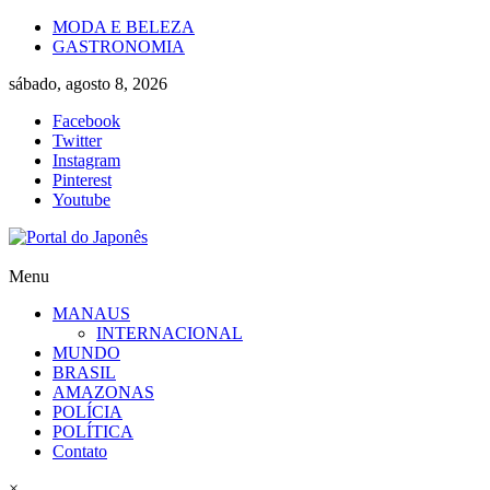
Skip
MODA E BELEZA
to
GASTRONOMIA
content
sábado, agosto 8, 2026
Facebook
Twitter
Instagram
Pinterest
Youtube
Portal
Menu
do
MANAUS
Japonês
INTERNACIONAL
MUNDO
O
BRASIL
Japão
AMAZONAS
mais
POLÍCIA
perto
POLÍTICA
de
Contato
você!
×