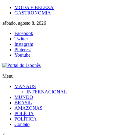
Skip
MODA E BELEZA
to
GASTRONOMIA
content
sábado, agosto 8, 2026
Facebook
Twitter
Instagram
Pinterest
Youtube
Portal
Menu
do
MANAUS
Japonês
INTERNACIONAL
MUNDO
O
BRASIL
Japão
AMAZONAS
mais
POLÍCIA
perto
POLÍTICA
de
Contato
você!
×