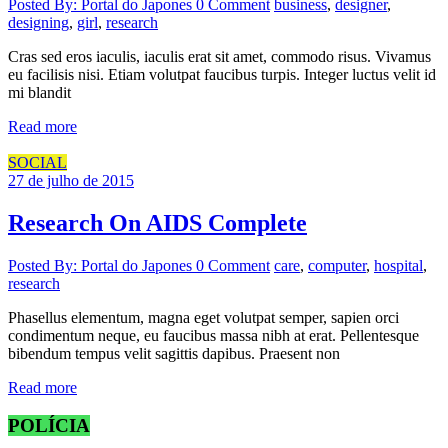
Posted By: Portal do Japones
0 Comment
business
,
designer
,
designing
,
girl
,
research
Cras sed eros iaculis, iaculis erat sit amet, commodo risus. Vivamus
eu facilisis nisi. Etiam volutpat faucibus turpis. Integer luctus velit id
mi blandit
Read more
SOCIAL
27 de julho de 2015
Research On AIDS Complete
Posted By: Portal do Japones
0 Comment
care
,
computer
,
hospital
,
research
Phasellus elementum, magna eget volutpat semper, sapien orci
condimentum neque, eu faucibus massa nibh at erat. Pellentesque
bibendum tempus velit sagittis dapibus. Praesent non
Read more
POLÍCIA