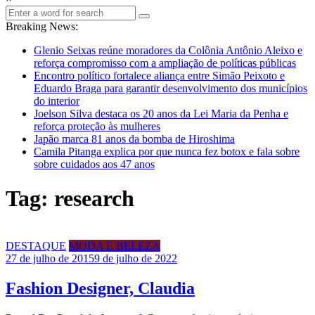
Breaking News:
Glenio Seixas reúne moradores da Colônia Antônio Aleixo e
reforça compromisso com a ampliação de políticas públicas
Encontro político fortalece aliança entre Simão Peixoto e
Eduardo Braga para garantir desenvolvimento dos municípios
do interior
Joelson Silva destaca os 20 anos da Lei Maria da Penha e
reforça proteção às mulheres
Japão marca 81 anos da bomba de Hiroshima
Camila Pitanga explica por que nunca fez botox e fala sobre
sobre cuidados aos 47 anos
Tag: research
DESTAQUE
MODA E BELEZA
27 de julho de 2015
9 de julho de 2022
Fashion Designer, Claudia