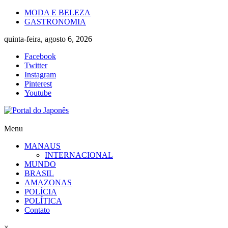
Skip
MODA E BELEZA
to
GASTRONOMIA
content
quinta-feira, agosto 6, 2026
Facebook
Twitter
Instagram
Pinterest
Youtube
Portal
Menu
do
MANAUS
Japonês
INTERNACIONAL
MUNDO
O
BRASIL
Japão
AMAZONAS
mais
POLÍCIA
perto
POLÍTICA
de
Contato
você!
×