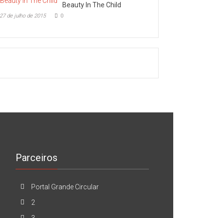
Beauty In The Child
27 de julho de 2015
0
Parceiros
Portal Grande Circular
2
3