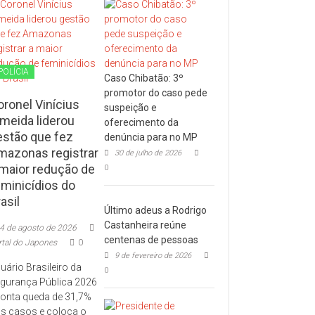
POLÍCIA
Caso Chibatão: 3º
promotor do caso pede
oronel Vinícius
suspeição e
lmeida liderou
oferecimento da
estão que fez
denúncia para no MP
mazonas registrar
30 de julho de 2026
 maior redução de
0
eminicídios do
asil
Último adeus a Rodrigo
Castanheira reúne
4 de agosto de 2026
centenas de pessoas
rtal do Japones
0
9 de fevereiro de 2026
uário Brasileiro da
0
gurança Pública 2026
onta queda de 31,7%
s casos e coloca o