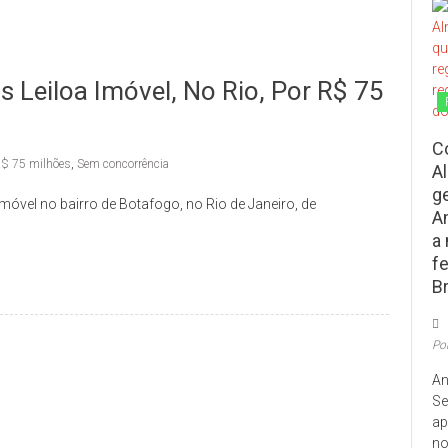
 Leiloa Imóvel, No Rio, Por R$ 75
C
$ 75 milhões
,
Sem concorrência
A
g
imóvel no bairro de Botafogo, no Rio de Janeiro, de
A
a
f
Br
Po
An
Se
ap
no