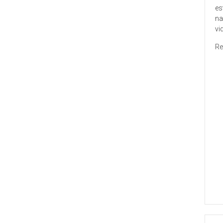
es
na
vi
Re