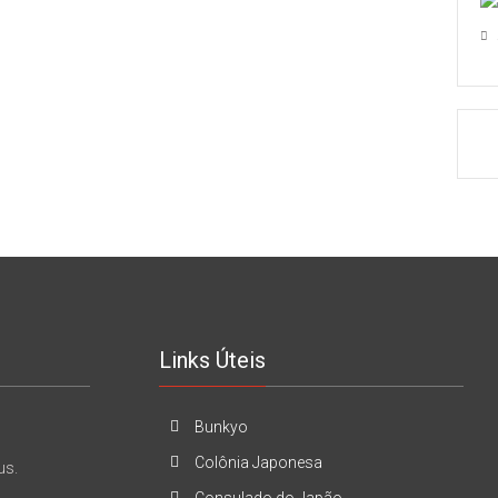
Links Úteis
Bunkyo
Colônia Japonesa
us.
Consulado do Japão