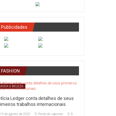
Publicidades
FASHION
MODA E BELEZA
etícia Ledger conta detalhes de seus
imeiros trabalhos internacionais
15 de agosto de 2022
Portal do Japones
0