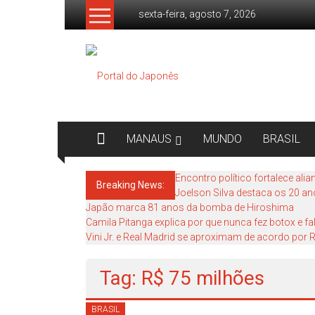
Skip
sexta-feira, agosto 7, 2026
to
content
Portal
do
Japonês
O
MANAUS
MUNDO
BRASIL
Japão
mais
Encontro político fortalece ali
Breaking News:
perto
Joelson Silva destaca os 20 an
de
Japão marca 81 anos da bomba de Hiroshima
você!
Camila Pitanga explica por que nunca fez botox e 
Vini Jr. e Real Madrid se aproximam de acordo por
Tag: R$ 75 milhões
BRASIL