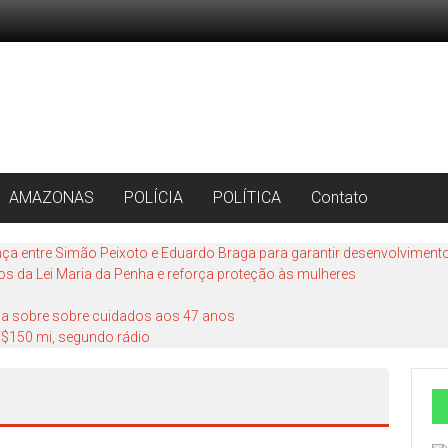
AMAZONAS
POLÍCIA
POLÍTICA
Contato
ança entre Simão Peixoto e Eduardo Braga para garantir desenvolvimento
os da Lei Maria da Penha e reforça proteção às mulheres
fala sobre sobre cuidados aos 47 anos
 R$150 mi, segundo rádio