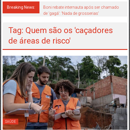
Japão
mais
Breaking News:
Boni rebate internauta após ser chamado
de ‘gagá’: ‘Nada de grosserias’
perto
de
Tag: Quem são os 'caçadores
você!
de áreas de risco'
SAÚDE