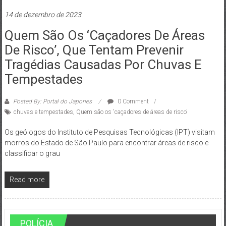
14 de dezembro de 2023
Quem São Os ‘caçadores De Áreas
De Risco’, Que Tentam Prevenir
Tragédias Causadas Por Chuvas E
Tempestades
Posted By: Portal do Japones
0 Comment
chuvas e tempestades
,
Quem são os 'caçadores de áreas de risco'
Os geólogos do Instituto de Pesquisas Tecnológicas (IPT) visitam
morros do Estado de São Paulo para encontrar áreas de risco e
classificar o grau
Read more
POLÍCIA