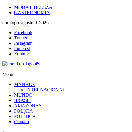
Skip
MODA E BELEZA
to
GASTRONOMIA
content
domingo, agosto 9, 2026
Facebook
Twitter
Instagram
Pinterest
Youtube
Portal
Menu
do
MANAUS
Japonês
INTERNACIONAL
MUNDO
O
BRASIL
Japão
AMAZONAS
mais
POLÍCIA
perto
POLÍTICA
de
Contato
você!
×