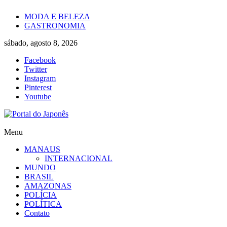
Skip
MODA E BELEZA
to
GASTRONOMIA
content
sábado, agosto 8, 2026
Facebook
Twitter
Instagram
Pinterest
Youtube
Portal
Menu
do
MANAUS
Japonês
INTERNACIONAL
MUNDO
O
BRASIL
Japão
AMAZONAS
mais
POLÍCIA
perto
POLÍTICA
de
Contato
você!