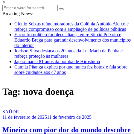
×
Breaking News:
Glenio Seixas reúne moradores da Colônia Antônio Aleixo e
reforça compromisso com a ampliação de políticas públicas
Encontro político fortalece aliança entre Simão Peixoto e
Eduardo Braga para garantir desenvolvimento dos municípios
do interior
Joelson Silva destaca os 20 anos da Lei Maria da Penha e
reforça proteção às mulheres
Japão marca 81 anos da bomba de Hiroshima
Camila Pitanga explica por que nunca fez botox e fala sobre
sobre cuidados aos 47 anos
Tag: nova doença
SAÚDE
11 de fevereiro de 2025
11 de fevereiro de 2025
Mineira com pior dor do mundo descobre