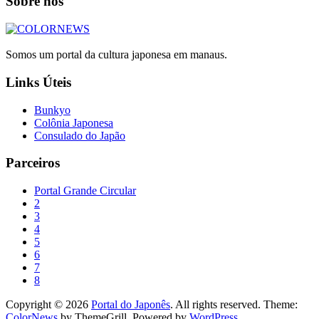
Sobre nós
Somos um portal da cultura japonesa em manaus.
Links Úteis
Bunkyo
Colônia Japonesa
Consulado do Japão
Parceiros
Portal Grande Circular
2
3
4
5
6
7
8
Copyright © 2026
Portal do Japonês
. All rights reserved. Theme:
ColorNews
by ThemeGrill. Powered by
WordPress
.