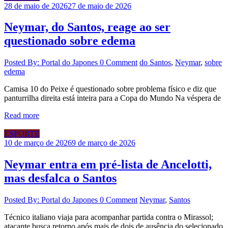
28 de maio de 2026
27 de maio de 2026
Neymar, do Santos, reage ao ser
questionado sobre edema
Posted By: Portal do Japones
0 Comment
do Santos
,
Neymar
,
sobre
edema
Camisa 10 do Peixe é questionado sobre problema físico e diz que
panturrilha direita está inteira para a Copa do Mundo Na véspera de
Read more
ESPORTE
10 de março de 2026
9 de março de 2026
Neymar entra em pré-lista de Ancelotti,
mas desfalca o Santos
Posted By: Portal do Japones
0 Comment
Neymar
,
Santos
Técnico italiano viaja para acompanhar partida contra o Mirassol;
atacante busca retorno após mais de dois de ausência do selecionado