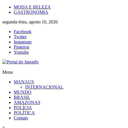
Skip
MODA E BELEZA
to
GASTRONOMIA
content
segunda-feira, agosto 10, 2026
Facebook
Twitter
Instagram
Pinterest
Youtube
Portal
Menu
do
MANAUS
Japonês
INTERNACIONAL
MUNDO
O
BRASIL
Japão
AMAZONAS
mais
POLÍCIA
perto
POLÍTICA
de
Contato
você!
×