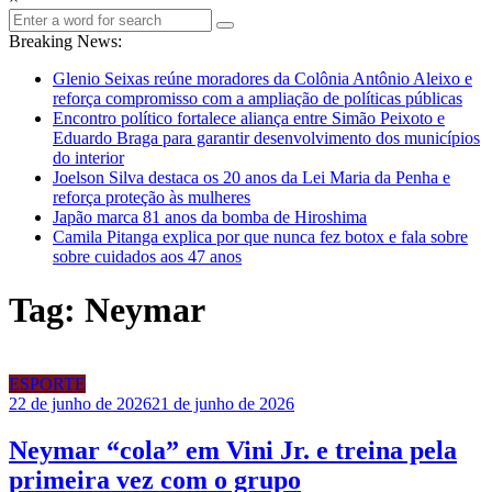
Breaking News:
Glenio Seixas reúne moradores da Colônia Antônio Aleixo e
reforça compromisso com a ampliação de políticas públicas
Encontro político fortalece aliança entre Simão Peixoto e
Eduardo Braga para garantir desenvolvimento dos municípios
do interior
Joelson Silva destaca os 20 anos da Lei Maria da Penha e
reforça proteção às mulheres
Japão marca 81 anos da bomba de Hiroshima
Camila Pitanga explica por que nunca fez botox e fala sobre
sobre cuidados aos 47 anos
Tag: Neymar
ESPORTE
22 de junho de 2026
21 de junho de 2026
Neymar “cola” em Vini Jr. e treina pela
primeira vez com o grupo