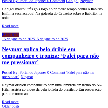
Posted By: Portal do Japones
0 Comment
Gabigol
,
Neymar
Gabigol marcou três gols logo no primeiro tempo contra o Itabirito
Enfim a seca acabou! Na goleada do Cruzeiro sobre o Itabirito, na
noite
Read more
ESPORTE
15 de janeiro de 2025
15 de janeiro de 2025
Neymar aplica belo drible em
companheiro e ironiza: ‘Falei para não
me pressionar’
Posted By: Portal do Japones
0 Comment
‘Falei para não me
pressionar’
,
Neymar
Neymar driblou companheiro com uma lambreta em treino do Al-
Hilal; assista ao vídeo da bela jogada do brasileiro Em preparação
para o retorno aos
Read more
Posts
Older posts