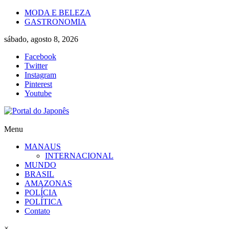
Skip
MODA E BELEZA
to
GASTRONOMIA
content
sábado, agosto 8, 2026
Facebook
Twitter
Instagram
Pinterest
Youtube
Portal
Menu
do
MANAUS
Japonês
INTERNACIONAL
MUNDO
O
BRASIL
Japão
AMAZONAS
mais
POLÍCIA
perto
POLÍTICA
de
Contato
você!
×