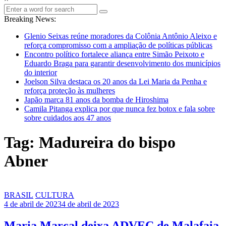
Breaking News:
Glenio Seixas reúne moradores da Colônia Antônio Aleixo e
reforça compromisso com a ampliação de políticas públicas
Encontro político fortalece aliança entre Simão Peixoto e
Eduardo Braga para garantir desenvolvimento dos municípios
do interior
Joelson Silva destaca os 20 anos da Lei Maria da Penha e
reforça proteção às mulheres
Japão marca 81 anos da bomba de Hiroshima
Camila Pitanga explica por que nunca fez botox e fala sobre
sobre cuidados aos 47 anos
Tag: Madureira do bispo
Abner
BRASIL
CULTURA
4 de abril de 2023
4 de abril de 2023
Maria Marçal deixa ADVEC de Malafaia