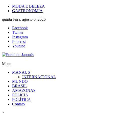
Skip
MODA E BELEZA
to
GASTRONOMIA
content
quinta-feira, agosto 6, 2026
Facebook
Twitter
Instagram
Pinterest
Youtube
Portal
Menu
do
MANAUS
Japonês
INTERNACIONAL
MUNDO
O
BRASIL
Japão
AMAZONAS
mais
POLÍCIA
perto
POLÍTICA
de
Contato
você!
×