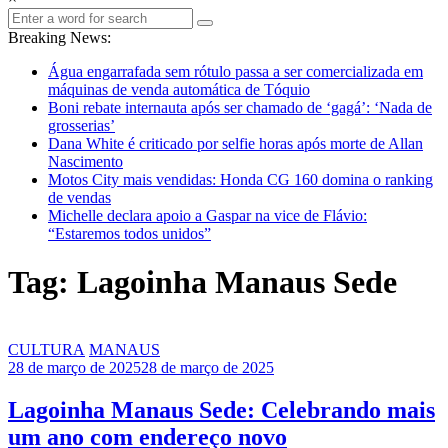
Breaking News:
Água engarrafada sem rótulo passa a ser comercializada em
máquinas de venda automática de Tóquio
Boni rebate internauta após ser chamado de ‘gagá’: ‘Nada de
grosserias’
Dana White é criticado por selfie horas após morte de Allan
Nascimento
Motos City mais vendidas: Honda CG 160 domina o ranking
de vendas
Michelle declara apoio a Gaspar na vice de Flávio:
“Estaremos todos unidos”
Tag: Lagoinha Manaus Sede
CULTURA
MANAUS
28 de março de 2025
28 de março de 2025
Lagoinha Manaus Sede: Celebrando mais
um ano com endereço novo