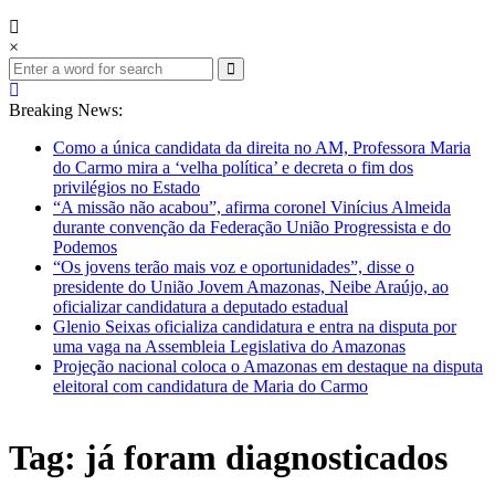
×
Breaking News:
Como a única candidata da direita no AM, Professora Maria
do Carmo mira a ‘velha política’ e decreta o fim dos
privilégios no Estado
“A missão não acabou”, afirma coronel Vinícius Almeida
durante convenção da Federação União Progressista e do
Podemos
“Os jovens terão mais voz e oportunidades”, disse o
presidente do União Jovem Amazonas, Neibe Araújo, ao
oficializar candidatura a deputado estadual
Glenio Seixas oficializa candidatura e entra na disputa por
uma vaga na Assembleia Legislativa do Amazonas
Projeção nacional coloca o Amazonas em destaque na disputa
eleitoral com candidatura de Maria do Carmo
Tag: já foram diagnosticados