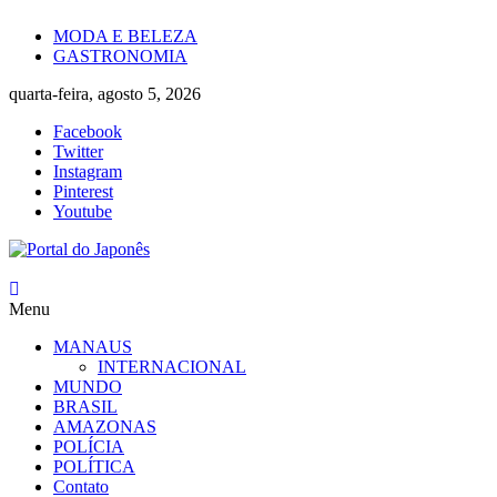
Skip
MODA E BELEZA
to
GASTRONOMIA
content
quarta-feira, agosto 5, 2026
Facebook
Twitter
Instagram
Pinterest
Youtube
Portal
Menu
do
Japonês
MANAUS
INTERNACIONAL
O
MUNDO
Japão
BRASIL
mais
AMAZONAS
perto
POLÍCIA
de
POLÍTICA
você!
Contato