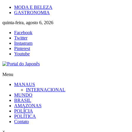
Skip
MODA E BELEZA
to
GASTRONOMIA
content
quinta-feira, agosto 6, 2026
Facebook
Twitter
Instagram
Pinterest
Youtube
Portal
Menu
do
MANAUS
Japonês
INTERNACIONAL
MUNDO
O
BRASIL
Japão
AMAZONAS
mais
POLÍCIA
perto
POLÍTICA
de
Contato
você!
×