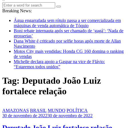
Breaking News:
Água engarrafada sem rótulo passa a ser comercializada em
máquinas de venda automática de Tóquio
Boni rebate internauta após ser chamado de ‘gagá’: ‘Nada de
grosserias’
Dana White é criticado por selfie horas após morte de Allan
Nascimento
Motos City mais vendidas: Honda CG 160 domina o ranking
de vendas
Michelle declara apoio a Gaspar na vice de Flávio:
“Estaremos todos unidos”
Tag: Deputado João Luiz
fortalece relação
AMAZONAS
BRASIL
MUNDO
POLÍTICA
30 de novembro de 2022
30 de novembro de 2022
Deputado João Luiz fortalece relação