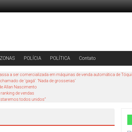
ZONAS
POLÍCIA
POLÍTICA
Contato
assa a ser comercializada em máquinas de venda automática de Tóqu
r chamado de ‘gagá’: ‘Nada de grosserias’
 de Allan Nascimento
 ranking de vendas
 “Estaremos todos unidos”