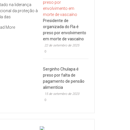
tado na liderança
cional da proteção à
da das
Presidente de
organizada do Fla é
ad More
preso por envolvimento
em morte de vascaíno
22 de setembro de 2025
0
Serginho Chulapa é
preso por falta de
pagamento de pensão
alimentícia
15 de setembro de 2023
0