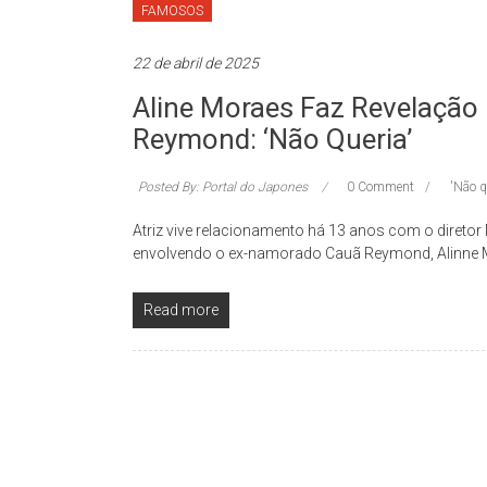
FAMOSOS
22 de abril de 2025
Aline Moraes Faz Revelaçã
Reymond: ‘Não Queria’
Posted By: Portal do Japones
0 Comment
'Não q
Atriz vive relacionamento há 13 anos com o direto
envolvendo o ex-namorado Cauã Reymond, Alinne
Read more