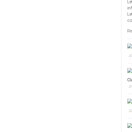
Le
in
Le
co
Re
27
Cl
27
27