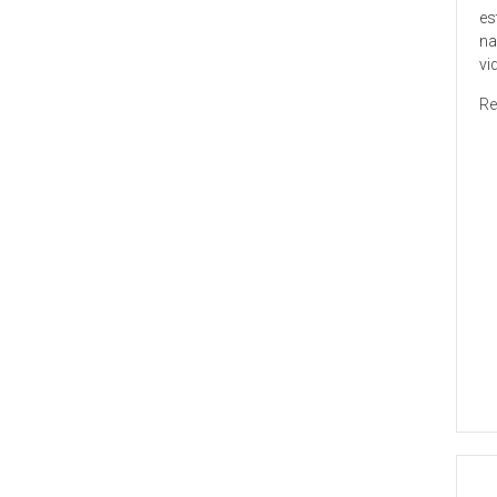
es
na
vi
Re