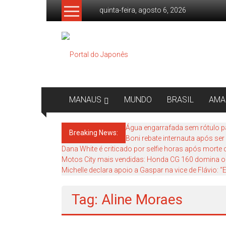
Skip
quinta-feira, agosto 6, 2026
to
content
Portal
do
Japonês
O
MANAUS
MUNDO
BRASIL
AMA
Japão
mais
Água engarrafada sem rótulo p
Breaking News:
perto
Boni rebate internauta após se
de
Dana White é criticado por selfie horas após morte
você!
Motos City mais vendidas: Honda CG 160 domina o
Michelle declara apoio a Gaspar na vice de Flávio:
Tag: Aline Moraes