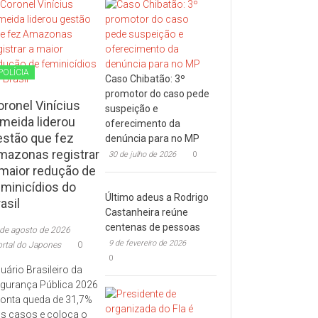
POLÍCIA
Caso Chibatão: 3º
promotor do caso pede
oronel Vinícius
suspeição e
lmeida liderou
oferecimento da
estão que fez
denúncia para no MP
mazonas registrar
30 de julho de 2026
0
 maior redução de
eminicídios do
Último adeus a Rodrigo
asil
Castanheira reúne
centenas de pessoas
 de agosto de 2026
9 de fevereiro de 2026
ortal do Japones
0
0
uário Brasileiro da
gurança Pública 2026
onta queda de 31,7%
s casos e coloca o