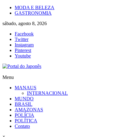
Skip
MODA E BELEZA
to
GASTRONOMIA
content
sábado, agosto 8, 2026
Facebook
Twitter
Instagram
Pinterest
Youtube
Portal
Menu
do
MANAUS
Japonês
INTERNACIONAL
MUNDO
O
BRASIL
Japão
AMAZONAS
mais
POLÍCIA
perto
POLÍTICA
de
Contato
você!
×