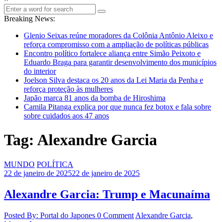
Breaking News:
Glenio Seixas reúne moradores da Colônia Antônio Aleixo e
reforça compromisso com a ampliação de políticas públicas
Encontro político fortalece aliança entre Simão Peixoto e
Eduardo Braga para garantir desenvolvimento dos municípios
do interior
Joelson Silva destaca os 20 anos da Lei Maria da Penha e
reforça proteção às mulheres
Japão marca 81 anos da bomba de Hiroshima
Camila Pitanga explica por que nunca fez botox e fala sobre
sobre cuidados aos 47 anos
Tag: Alexandre Garcia
MUNDO
POLÍTICA
22 de janeiro de 2025
22 de janeiro de 2025
Alexandre Garcia: Trump e Macunaíma
Posted By: Portal do Japones
0 Comment
Alexandre Garcia
,