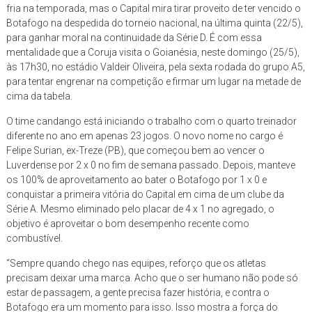
fria na temporada, mas o Capital mira tirar proveito de ter vencido o
Botafogo na despedida do torneio nacional, na última quinta (22/5),
para ganhar moral na continuidade da Série D. É com essa
mentalidade que a Coruja visita o Goianésia, neste domingo (25/5),
às 17h30, no estádio Valdeir Oliveira, pela sexta rodada do grupo A5,
para tentar engrenar na competição e firmar um lugar na metade de
cima da tabela.
O time candango está iniciando o trabalho com o quarto treinador
diferente no ano em apenas 23 jogos. O novo nome no cargo é
Felipe Surian, ex-Treze (PB), que começou bem ao vencer o
Luverdense por 2 x 0 no fim de semana passado. Depois, manteve
os 100% de aproveitamento ao bater o Botafogo por 1 x 0 e
conquistar a primeira vitória do Capital em cima de um clube da
Série A. Mesmo eliminado pelo placar de 4 x 1 no agregado, o
objetivo é aproveitar o bom desempenho recente como
combustível.
“Sempre quando chego nas equipes, reforço que os atletas
precisam deixar uma marca. Acho que o ser humano não pode só
estar de passagem, a gente precisa fazer história, e contra o
Botafogo era um momento para isso. Isso mostra a força do