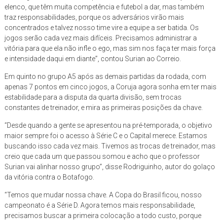
elenco, que têm muita competência e futebol a dar, mas também
traz responsabilidades, porque os adversários virão mais
concentrados e talvez nosso time vire a equipe a ser batida. Os
jogos serão cada vez mais difíceis. Precisamos administrar a
vitória para que ela não infle o ego, mas sim nos faça ter mais força
e intensidade daqui em diante”, contou Surian ao Correio.
Em quinto no grupo A5 após as demais partidas da rodada, com
apenas 7 pontos em cinco jogos, a Coruja agora sonha em ter mais
estabilidade para a disputa da quarta divisão, sem trocas
constantes de treinador, e mira as primeiras posições da chave.
“Desde quando a gente se apresentou na pré-temporada, o objetivo
maior sempre foi o acesso à Série C e o Capital merece. Estamos
buscando isso cada vez mais. Tivemos as trocas de treinador, mas
creio que cada um que passou somou e acho que o professor
Surian vai alinhar nosso grupo”, disse Rodriguinho, autor do golaço
da vitória contra o Botafogo.
“Temos que mudar nossa chave. A Copa do Brasil ficou, nosso
campeonato é a Série D. Agora temos mais responsabilidade,
precisamos buscar a primeira colocação a todo custo, porque