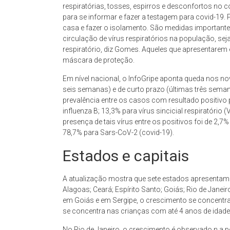
respiratórias, tosses, espirros e desconfortos no 
para se informar e fazer a testagem para covid-19.
casa e fazer o isolamento. São medidas important
circulação de vírus respiratórios na população, sej
respiratório, diz Gomes. Aqueles que apresentarem
máscara de proteção.
Em nível nacional, o InfoGripe aponta queda nos n
seis semanas) e de curto prazo (últimas três sema
prevalência entre os casos com resultado positivo pa
influenza B; 13,3% para vírus sincicial respiratório 
presença de tais vírus entre os positivos foi de 2,7%
78,7% para Sars-CoV-2 (covid-19).
Estados e capitais
A atualização mostra que sete estados apresentam 
Alagoas; Ceará; Espírito Santo; Goiás; Rio de Janei
em Goiás e em Sergipe, o crescimento se concentra
se concentra nas crianças com até 4 anos de idade
No Rio de Janeiro, o crescimento é observado n a 