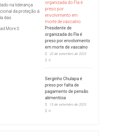
tado na liderança
cional da proteção à
da das
Presidente de
ad More
organizada do Fla é
preso por envolvimento
em morte de vascaíno
22 de setembro de 2025
0
Serginho Chulapa é
preso por falta de
pagamento de pensão
alimentícia
15 de setembro de 2023
0