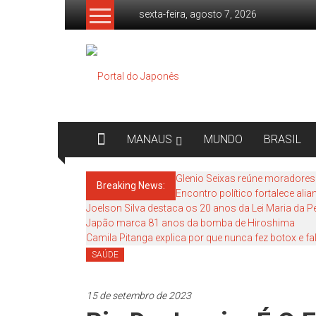
Skip
sexta-feira, agosto 7, 2026
to
content
Portal
do
Japonês
O
MANAUS
MUNDO
BRASIL
Japão
mais
Glenio Seixas reúne moradores
Breaking News:
perto
Encontro político fortalece ali
de
Joelson Silva destaca os 20 anos da Lei Maria da 
você!
Japão marca 81 anos da bomba de Hiroshima
Camila Pitanga explica por que nunca fez botox e 
SAÚDE
15 de setembro de 2023