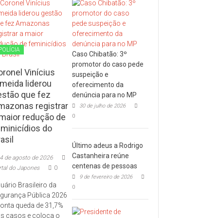
POLÍCIA
Caso Chibatão: 3º
promotor do caso pede
oronel Vinícius
suspeição e
lmeida liderou
oferecimento da
estão que fez
denúncia para no MP
mazonas registrar
30 de julho de 2026
 maior redução de
0
eminicídios do
asil
Último adeus a Rodrigo
Castanheira reúne
4 de agosto de 2026
centenas de pessoas
rtal do Japones
0
9 de fevereiro de 2026
uário Brasileiro da
0
gurança Pública 2026
onta queda de 31,7%
s casos e coloca o