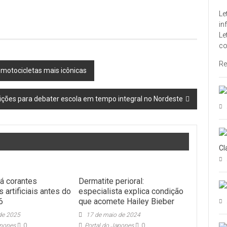
Le
in
Le
co
Re
motocicletas mais icônicas
ições para debater escola em tempo integral no Nordeste
Cl
rá corantes
Dermatite perioral:
s artificiais antes do
especialista explica condição
6
que acomete Hailey Bieber
 de 2025
17 de maio de 2024
apones
0
Portal do Japones
0