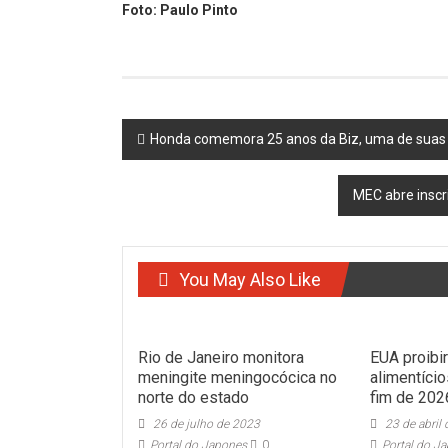
Foto: Paulo Pinto
Post
Honda comemora 25 anos da Biz, uma de suas 
navigation
MEC abre inscr
You May Also Like
Rio de Janeiro monitora
EUA proibi
meningite meningocócica no
alimentício
norte do estado
fim de 202
26 de julho de 2023
23 de abril
Portal do Japones
0
Portal do J