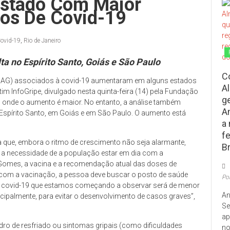
 Estado Com Maior
os De Covid-19
ovid-19
,
Rio de Janeiro
ta no Espírito Santo, Goiás e São Paulo
C
SRAG) associados à covid-19 aumentaram em alguns estados
A
tim InfoGripe, divulgado nesta quinta-feira (14) pela Fundação
g
o onde o aumento é maior. No entanto, a análise também
A
Espírito Santo, em Goiás e em São Paulo. O aumento está
a
f
 que, embora o ritmo de crescimento não seja alarmante,
Br
 a necessidade de a população estar em dia com a
 Gomes, a vacina e a recomendação atual das doses de
 com a vacinação, a pessoa deve buscar o posto de saúde
Po
de covid-19 que estamos começando a observar será de menor
An
cipalmente, para evitar o desenvolvimento de casos graves”,
Se
ap
ro de resfriado ou sintomas gripais (como dificuldades
no