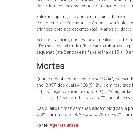
Paulo, também se observa ligeiro aumento em algum
Entre as capitais, oito apresentam sinal de crescim
Rio de Janeiro e Salvador. Em Aracaju; Boa Vista; F
crianças e pré-adolescentes (até 14 anos de idade).
No Rio de Janeiro, observa-se aumento em todas as
e Palmas, o sinal ainda não é claro, embora na cap
pequenas (até 2 anos) e na faixa etária de 15 a 49 a
Mortes
Quanto aos óbitos notificados por SRAG, independen
ano, 8.057, dos quais 4.128 (51,2%) com resultado la
(41,6%) negativos e ao menos 169 (2,1%) aguardando
corrente, 11,4% são influenza A; 5,7% são influenza
Nas quatro últimas semanas epidemiológicas, a prev
A; 0% para influenza B; 2,7% para VSR; e 78,7% para
Fonte:
Agencia Brasil