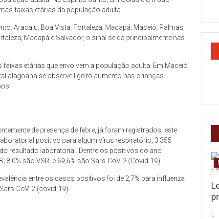
as faixas etárias da população adulta.
ento: Aracaju; Boa Vista; Fortaleza; Macapá; Maceió; Palmas;
ortaleza; Macapá e Salvador, o sinal se dá principalmente nas
 faixas etárias que envolvem a população adulta. Em Maceió
ital alagoana se observe ligeiro aumento nas crianças
nos.
temente de presença de febre, já foram registrados, este
boratorial positivo para algum vírus respiratório, 3.355
 resultado laboratorial. Dentre os positivos do ano
 B; 8,0% são VSR; e 69,6% são Sars-CoV-2 (Covid-19).
alência entre os casos positivos foi de 2,7% para influenza
L
 Sars-CoV-2 (covid-19)
pr