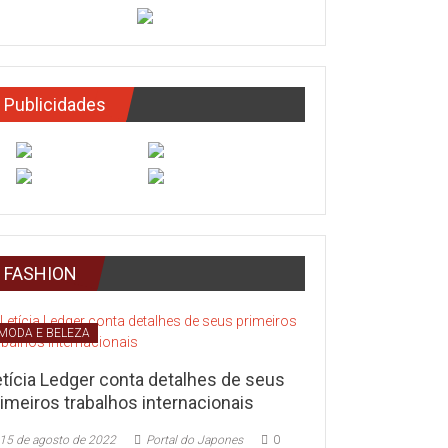
Publicidades
FASHION
MODA E BELEZA
etícia Ledger conta detalhes de seus
imeiros trabalhos internacionais
15 de agosto de 2022
Portal do Japones
0