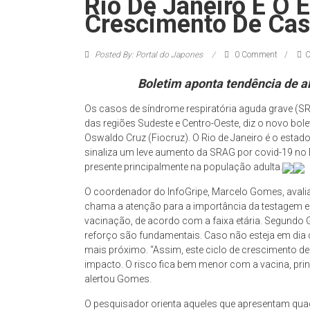
Rio De Janeiro É O
Crescimento De Cas
Posted By: Portal do Japones
0 Comment
C
Boletim aponta tendência de al
Os casos de síndrome respiratória aguda grave (
das regiões Sudeste e Centro-Oeste, diz o novo bole
Oswaldo Cruz (Fiocruz). O Rio de Janeiro é o estad
sinaliza um leve aumento da SRAG por covid-19 no 
presente principalmente na população adulta.
O coordenador do InfoGripe, Marcelo Gomes, avalia
chama a atenção para a importância da testagem e
vacinação, de acordo com a faixa etária. Segundo
reforço são fundamentais. Caso não esteja em dia
mais próximo. “Assim, este ciclo de crescimento 
impacto. O risco fica bem menor com a vacina, prin
alertou Gomes.
O pesquisador orienta aqueles que apresentam quad