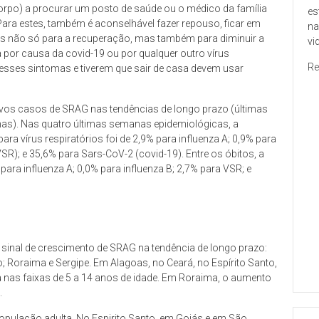
corpo) a procurar um posto de saúde ou o médico da família
es
 Para estes, também é aconselhável fazer repouso, ficar em
na
es não só para a recuperação, mas também para diminuir a
vi
a por causa da covid-19 ou por qualquer outro vírus
Re
 esses sintomas e tiverem que sair de casa devem usar
ovos casos de SRAG nas tendências de longo prazo (últimas
nas). Nas quatro últimas semanas epidemiológicas, a
ra vírus respiratórios foi de 2,9% para influenza A; 0,9% para
(VSR); e 35,6% para Sars-CoV-2 (covid-19). Entre os óbitos, a
 para influenza A; 0,0% para influenza B; 2,7% para VSR; e
sinal de crescimento de SRAG na tendência de longo prazo:
ro; Roraima e Sergipe. Em Alagoas, no Ceará, no Espírito Santo,
 nas faixas de 5 a 14 anos de idade. Em Roraima, o aumento
.
população adulta. No Espirito Santo, em Goiás e em São