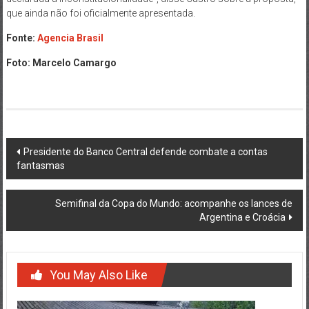
que ainda não foi oficialmente apresentada.
Fonte:
Agencia Brasil
Foto: Marcelo Camargo
Post
Presidente do Banco Central defende combate a contas
fantasmas
navigation
Semifinal da Copa do Mundo: acompanhe os lances de
Argentina e Croácia
You May Also Like