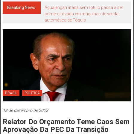
Japão
mais
Breaking News:
Água engarrafada sem rótulo passa a ser
comercializada em máquinas de venda
perto
automática de Tóquio
de
você!
BRASIL
POLÍTICA
13 de dezembro de 2022
Relator Do Orçamento Teme Caos Sem
Aprovação Da PEC Da Transição