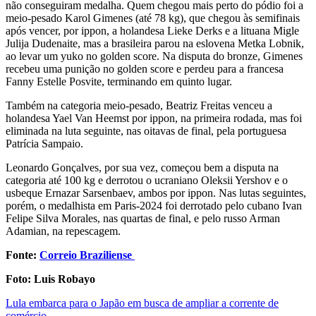
não conseguiram medalha. Quem chegou mais perto do pódio foi a
meio-pesado Karol Gimenes (até 78 kg), que chegou às semifinais
após vencer, por ippon, a holandesa Lieke Derks e a lituana Migle
Julija Dudenaite, mas a brasileira parou na eslovena Metka Lobnik,
ao levar um yuko no golden score. Na disputa do bronze, Gimenes
recebeu uma punição no golden score e perdeu para a francesa
Fanny Estelle Posvite, terminando em quinto lugar.
Também na categoria meio-pesado, Beatriz Freitas venceu a
holandesa Yael Van Heemst por ippon, na primeira rodada, mas foi
eliminada na luta seguinte, nas oitavas de final, pela portuguesa
Patrícia Sampaio.
Leonardo Gonçalves, por sua vez, começou bem a disputa na
categoria até 100 kg e derrotou o ucraniano Oleksii Yershov e o
usbeque Ernazar Sarsenbaev, ambos por ippon. Nas lutas seguintes,
porém, o medalhista em Paris-2024 foi derrotado pelo cubano Ivan
Felipe Silva Morales, nas quartas de final, e pelo russo Arman
Adamian, na repescagem.
Fonte:
Correio Braziliense
Foto: Luis Robayo
Post
Lula embarca para o Japão em busca de ampliar a corrente de
comércio