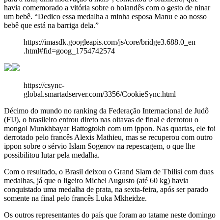
havia comemorado a vitória sobre o holandês com o gesto de ninar
um bebê. “Dedico essa medalha a minha esposa Manu e ao nosso
bebê que está na barriga dela.”
https://imasdk.googleapis.com/js/core/bridge3.688.0_en
.html#fid=goog_1754742574
https://csync-
global.smartadserver.com/3356/CookieSync.html
Décimo do mundo no ranking da Federação Internacional de Judô
(FIJ), o brasileiro entrou direto nas oitavas de final e derrotou o
mongol Munkhbayar Battogtokh com um ippon. Nas quartas, ele foi
derrotado pelo francês Alexis Mathieu, mas se recuperou com outro
ippon sobre o sérvio Islam Sogenov na repescagem, o que lhe
possibilitou lutar pela medalha.
Com o resultado, o Brasil deixou o Grand Slam de Tbilisi com duas
medalhas, já que o ligeiro Michel Augusto (até 60 kg) havia
conquistado uma medalha de prata, na sexta-feira, após ser parado
somente na final pelo francês Luka Mkheidze.
Os outros representantes do país que foram ao tatame neste domingo