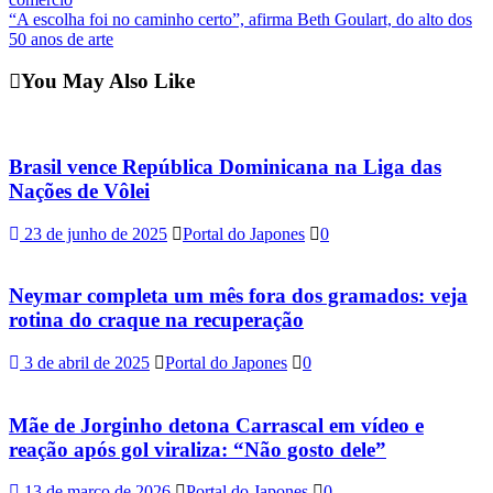
navigation
“A escolha foi no caminho certo”, afirma Beth Goulart, do alto dos
50 anos de arte
You May Also Like
Brasil vence República Dominicana na Liga das
Nações de Vôlei
23 de junho de 2025
Portal do Japones
0
Neymar completa um mês fora dos gramados: veja
rotina do craque na recuperação
3 de abril de 2025
Portal do Japones
0
Mãe de Jorginho detona Carrascal em vídeo e
reação após gol viraliza: “Não gosto dele”
13 de março de 2026
Portal do Japones
0