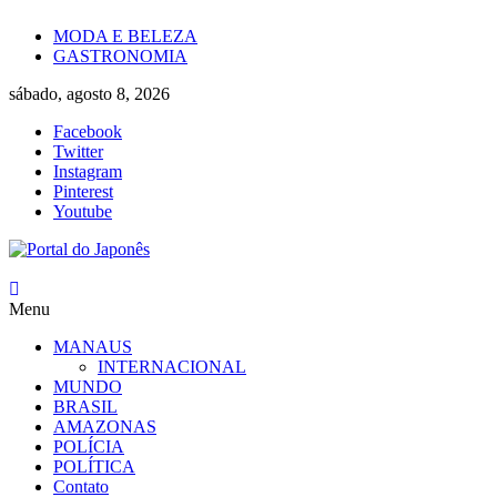
Skip
MODA E BELEZA
to
GASTRONOMIA
content
sábado, agosto 8, 2026
Facebook
Twitter
Instagram
Pinterest
Youtube
Portal
Menu
do
Japonês
MANAUS
INTERNACIONAL
O
MUNDO
Japão
BRASIL
mais
AMAZONAS
perto
POLÍCIA
de
POLÍTICA
você!
Contato