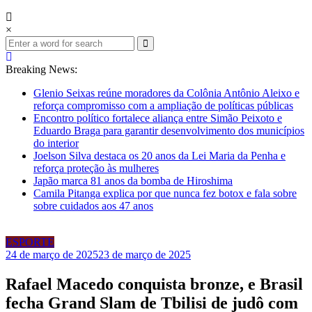
×
Breaking News:
Glenio Seixas reúne moradores da Colônia Antônio Aleixo e
reforça compromisso com a ampliação de políticas públicas
Encontro político fortalece aliança entre Simão Peixoto e
Eduardo Braga para garantir desenvolvimento dos municípios
do interior
Joelson Silva destaca os 20 anos da Lei Maria da Penha e
reforça proteção às mulheres
Japão marca 81 anos da bomba de Hiroshima
Camila Pitanga explica por que nunca fez botox e fala sobre
sobre cuidados aos 47 anos
ESPORTE
24 de março de 2025
23 de março de 2025
Rafael Macedo conquista bronze, e Brasil
fecha Grand Slam de Tbilisi de judô com