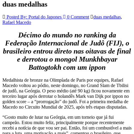
duas medalhas
Posted By: Portal do Japones
0 Comment
duas medalhas
,
Rafael Macedo
Décimo do mundo no ranking da
Federação Internacional de Judô (FIJ), o
brasileiro entrou direto nas oitavas de final
e derrotou o mongol Munkhbayar
Battogtokh com um ippon
Medalhista de bronze na Olimpíada de Paris por equipes, Rafael
Macedo voltou ao pódio, neste domingo, no Grand Slam de Tbilisi
de judô, na Geórgia. O peso médio (até 90 kg) ficou novamente em
terceiro lugar após derrotar o holandês Mark van Dijk por ippon no
golden score – a “prorrogação” do judô. Foi a primeira medalha de
Macedo no Circuito Mundial de 2025, após três etapas disputadas.
“Gosto muito de lutar na Geórgia, em um torneio que já fui
campeão. Estou muito feliz, principalmente porque recentemente
recebi a notícia de que vou ser pai. Então, foi um combustível a mais
para a luta, uma motivação a mais”, comentou o brasileiro, que