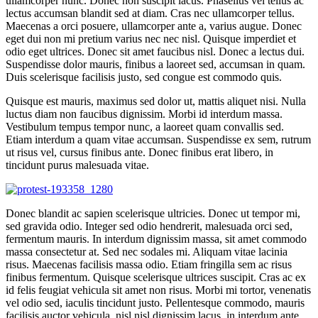
ullamcorper nunc. Donec non suscipit lacus. Phasellus vel tellus ac
lectus accumsan blandit sed at diam. Cras nec ullamcorper tellus.
Maecenas a orci posuere, ullamcorper ante a, varius augue. Donec
eget dui non mi pretium varius nec nec nisl. Quisque imperdiet et
odio eget ultrices. Donec sit amet faucibus nisl. Donec a lectus dui.
Suspendisse dolor mauris, finibus a laoreet sed, accumsan in quam.
Duis scelerisque facilisis justo, sed congue est commodo quis.
Quisque est mauris, maximus sed dolor ut, mattis aliquet nisi. Nulla
luctus diam non faucibus dignissim. Morbi id interdum massa.
Vestibulum tempus tempor nunc, a laoreet quam convallis sed.
Etiam interdum a quam vitae accumsan. Suspendisse ex sem, rutrum
ut risus vel, cursus finibus ante. Donec finibus erat libero, in
tincidunt purus malesuada vitae.
Donec blandit ac sapien scelerisque ultricies. Donec ut tempor mi,
sed gravida odio. Integer sed odio hendrerit, malesuada orci sed,
fermentum mauris. In interdum dignissim massa, sit amet commodo
massa consectetur at. Sed nec sodales mi. Aliquam vitae lacinia
risus. Maecenas facilisis massa odio. Etiam fringilla sem ac risus
finibus fermentum. Quisque scelerisque ultrices suscipit. Cras ac ex
id felis feugiat vehicula sit amet non risus. Morbi mi tortor, venenatis
vel odio sed, iaculis tincidunt justo. Pellentesque commodo, mauris
facilisis auctor vehicula, nisl nisl dignissim lacus, in interdum ante