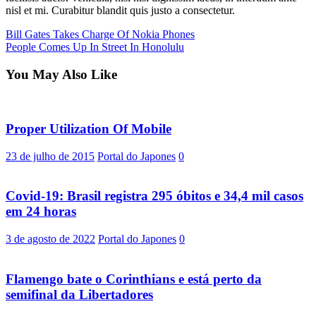
nisl et mi. Curabitur blandit quis justo a consectetur.
Post
Bill Gates Takes Charge Of Nokia Phones
People Comes Up In Street In Honolulu
navigation
You May Also Like
Proper Utilization Of Mobile
23 de julho de 2015
Portal do Japones
0
Covid-19: Brasil registra 295 óbitos e 34,4 mil casos
em 24 horas
3 de agosto de 2022
Portal do Japones
0
Flamengo bate o Corinthians e está perto da
semifinal da Libertadores