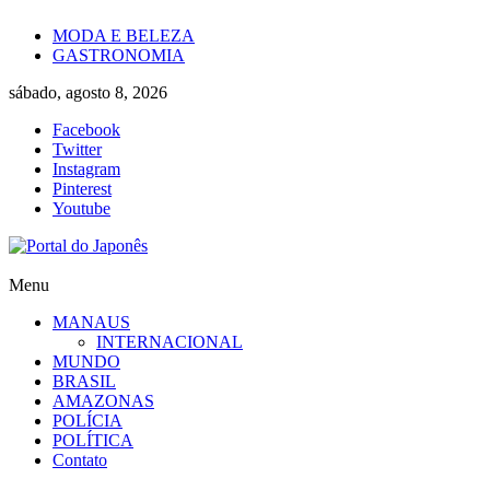
Skip
MODA E BELEZA
to
GASTRONOMIA
content
sábado, agosto 8, 2026
Facebook
Twitter
Instagram
Pinterest
Youtube
Portal
Menu
do
MANAUS
Japonês
INTERNACIONAL
MUNDO
O
BRASIL
Japão
AMAZONAS
mais
POLÍCIA
perto
POLÍTICA
de
Contato
você!