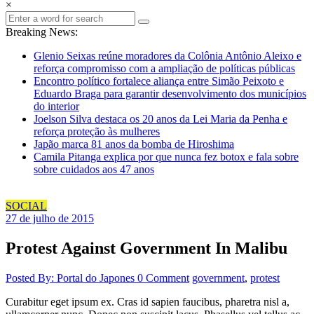
×
Breaking News:
Glenio Seixas reúne moradores da Colônia Antônio Aleixo e
reforça compromisso com a ampliação de políticas públicas
Encontro político fortalece aliança entre Simão Peixoto e
Eduardo Braga para garantir desenvolvimento dos municípios
do interior
Joelson Silva destaca os 20 anos da Lei Maria da Penha e
reforça proteção às mulheres
Japão marca 81 anos da bomba de Hiroshima
Camila Pitanga explica por que nunca fez botox e fala sobre
sobre cuidados aos 47 anos
SOCIAL
27 de julho de 2015
Protest Against Government In Malibu
Posted By: Portal do Japones
0 Comment
government
,
protest
Curabitur eget ipsum ex. Cras id sapien faucibus, pharetra nisl a,