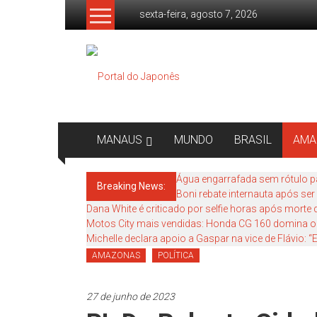
Skip
sexta-feira, agosto 7, 2026
to
content
Portal
do
Japonês
O
MANAUS
MUNDO
BRASIL
AMA
Japão
mais
Água engarrafada sem rótulo p
Breaking News:
perto
Boni rebate internauta após se
de
Dana White é criticado por selfie horas após morte
você!
Motos City mais vendidas: Honda CG 160 domina o
Michelle declara apoio a Gaspar na vice de Flávio:
AMAZONAS
POLÍTICA
27 de junho de 2023