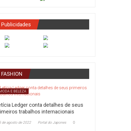
Publicidades
FASHION
MODA E BELEZA
etícia Ledger conta detalhes de seus
imeiros trabalhos internacionais
5 de agosto de 2022
Portal do Japones
0