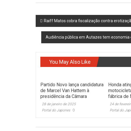
Post
Raiff Matos cobra fiscalização contra erotizaçã
navigation
Audiência pública em Autazes tem economia c
You May Also Like
Partido Novo lança candidatura
Honda atin
de Marcel Van Hattem à
motociclet
presidência da Câmara
fábrica de
28 de janeiro de 2025
24 de feverei
Portal do Japones
0
Portal do Ja