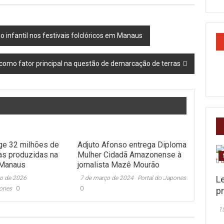
o infantil nos festivais folclóricos em Manaus
omo fator principal na questão de demarcação de terras
ge 32 milhões de
Adjuto Afonso entrega Diploma
as produzidas na
Mulher Cidadã Amazonense à
 Manaus
jornalista Mazê Mourão
L
ro de 2026
7 de março de 2024
Portal do Japones
pones
0
0
pr
1