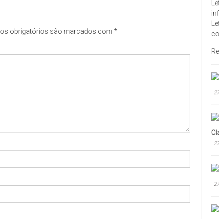
Le
in
Le
s obrigatórios são marcados com
*
co
Re
27
Cl
27
27