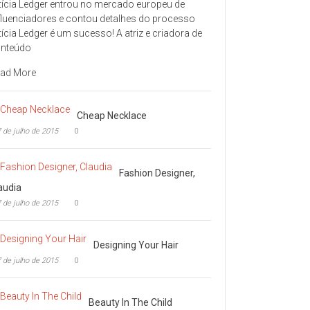
tícia Ledger entrou no mercado europeu de
fluenciadores e contou detalhes do processo
tícia Ledger é um sucesso! A atriz e criadora de
nteúdo
ad More
Cheap Necklace
 de julho de 2015
0
Fashion Designer,
audia
 de julho de 2015
0
Designing Your Hair
 de julho de 2015
0
Beauty In The Child