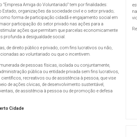
o “Empresa Amiga do Voluntariado” tem por finalidades:
es
 Estado, organizações da sociedade civil e o setor privado;
na
 como forma de participação cidadã e engajamento social em
vi
maior participação do setor privado nas ações para a
Re
 estimular ações que permitam que parcelas economicamente
s profunda a desigualdade social.
s, de direito público e privado, com fins lucrativos ou não,
cionadas ao voluntariado ou que o incentivem.
 remunerada de pessoas físicas, isolada ou conjuntamente,
administração pública ou entidade privada sem fins lucrativos,
 científicos, recreativos ou de assistência à pessoa, que vise
eio de ações cívicas, de desenvolvimento sustentável,
ambientais, de assistência à pessoa ou de promoção e defesa
erto Cidade