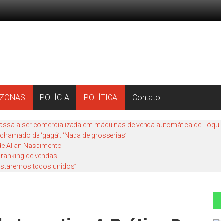
ZONAS
POLÍCIA
POLÍTICA
Contato
assa a ser comercializada em máquinas de venda automática de Tóqu
r chamado de ‘gagá’: ‘Nada de grosserias’
 de Allan Nascimento
 ranking de vendas
 “Estaremos todos unidos”