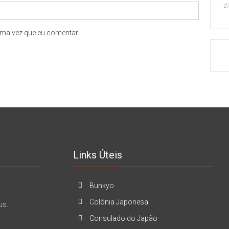
27
ma vez que eu comentar.
Links Úteis
Bunkyo
Colônia Japonesa
us.
Consulado do Japão