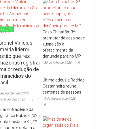
POLÍCIA
Caso Chibatão: 3º
promotor do caso pede
oronel Vinícius
suspeição e
lmeida liderou
oferecimento da
estão que fez
denúncia para no MP
mazonas registrar
30 de julho de 2026
0
 maior redução de
eminicídios do
Último adeus a Rodrigo
asil
Castanheira reúne
centenas de pessoas
 de agosto de 2026
9 de fevereiro de 2026
ortal do Japones
0
0
uário Brasileiro da
gurança Pública 2026
onta queda de 31,7%
s casos e coloca o