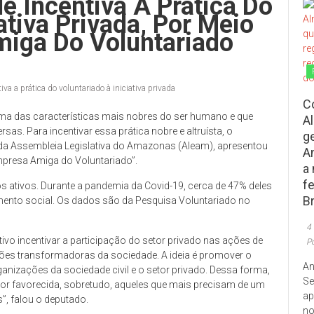
e Incentiva A Prática Do
ativa Privada, Por Meio
miga Do Voluntariado
va a prática do voluntariado à iniciativa privada
C
uma das características mais nobres do ser humano e que
A
s. Para incentivar essa prática nobre e altruísta, o
g
 da Assembleia Legislativa do Amazonas (Aleam), apresentou
A
“Empresa Amiga do Voluntariado”.
a
f
os ativos. Durante a pandemia da Covid-19, cerca de 47% deles
Br
mento social. Os dados são da Pesquisa Voluntariado no
4
ivo incentivar a participação do setor privado nas ações de
P
ções transformadoras da sociedade. A ideia é promover o
An
ganizações da sociedade civil e o setor privado. Dessa forma,
Se
or favorecida, sobretudo, aqueles que mais precisam de um
ap
, falou o deputado.
no