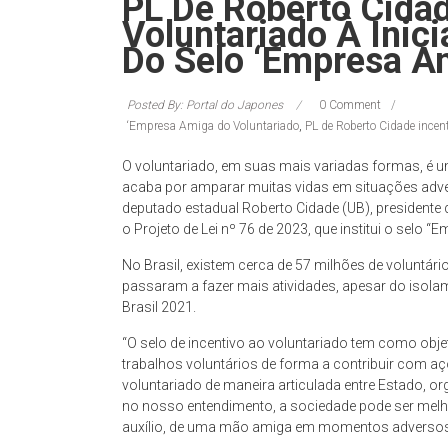
PL De Roberto Cidad
Voluntariado À Inici
Do Selo ‘Empresa A
Posted By: Portal do Japones
0 Comment
‘Empresa Amiga do Voluntariado
,
PL de Roberto Cidade incenti
O voluntariado, em suas mais variadas formas, é 
acaba por amparar muitas vidas em situações adversa
deputado estadual Roberto Cidade (UB), presidente
o Projeto de Lei nº 76 de 2023, que institui o selo 
No Brasil, existem cerca de 57 milhões de voluntári
passaram a fazer mais atividades, apesar do isola
Brasil 2021.
“O selo de incentivo ao voluntariado tem como objet
trabalhos voluntários de forma a contribuir com a
voluntariado de maneira articulada entre Estado, or
no nosso entendimento, a sociedade pode ser melh
auxílio, de uma mão amiga em momentos adversos”