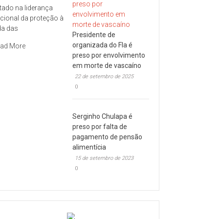
tado na liderança
cional da proteção à
da das
Presidente de
organizada do Fla é
ad More
preso por envolvimento
em morte de vascaíno
22 de setembro de 2025
0
Serginho Chulapa é
preso por falta de
pagamento de pensão
alimentícia
15 de setembro de 2023
0