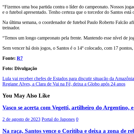
“Fizemos uma boa partida contra o líder do campeonato. Nossos jogad
e o futebol apresentado. Tenho certeza que o torcedor do Santos está 
Na última semana, o coordenador de futebol Paulo Roberto Falcão af
treinador.
“Temos um longo campeonato pela frente. Mantendo esse nível de jogo,
Sem vencer há dois jogos, o Santos é o 14º colocado, com 17 pontos, 
Fonte:
R7
Foto: Divulgação
Post
Lula vai receber chefes de Estados para discutir situação da Amazôni
Regiane Alves, a Clara de Vai na Fé, deixa a Globo após 24 anos
navigation
You May Also Like
Vasco se acerta com Vegetti, artilheiro do Argentino
2 de agosto de 2023
Portal do Japones
0
Na raça, Santos vence o Coritiba e deixa a zona de r