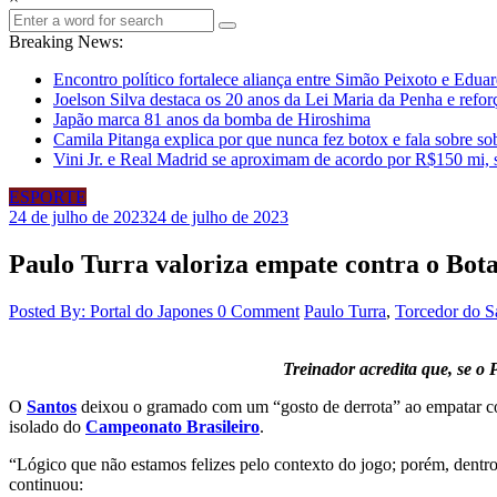
Breaking News:
Encontro político fortalece aliança entre Simão Peixoto e Edua
Joelson Silva destaca os 20 anos da Lei Maria da Penha e refor
Japão marca 81 anos da bomba de Hiroshima
Camila Pitanga explica por que nunca fez botox e fala sobre so
Vini Jr. e Real Madrid se aproximam de acordo por R$150 mi, 
ESPORTE
24 de julho de 2023
24 de julho de 2023
Paulo Turra valoriza empate contra o Bota
Posted By: Portal do Japones
0 Comment
Paulo Turra
,
Torcedor do S
Treinador acredita que, se o 
O
Santos
deixou o gramado com um “gosto de derrota” ao empatar 
isolado do
Campeonato Brasileiro
.
“Lógico que não estamos felizes pelo contexto do jogo; porém, dentro d
continuou: