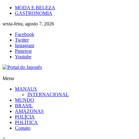
Skip
MODA E BELEZA
to
GASTRONOMIA
content
sexta-feira, agosto 7, 2026
Facebook
Twitter
Instagram
Pinterest
Youtube
Portal
Menu
do
MANAUS
Japonês
INTERNACIONAL
MUNDO
O
BRASIL
Japão
AMAZONAS
mais
POLÍCIA
perto
POLÍTICA
de
Contato
você!
×