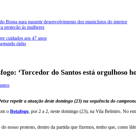
rdo Braga para garantir desenvolvimento dos municípios do interior
ça proteção às mulheres
bre cuidados aos 47 anos
segundo rádio
fogo: ‘Torcedor do Santos está orgulhoso ho
antos
Peixe repetir a atuação deste domingo (23) na sequência do campeona
com o
Botafogo
, por 2 a 2, neste domingo (23), na Vila Belmiro. No ent
o nosso protesto, dentro da partida que fizemos, tenho que, como líder 