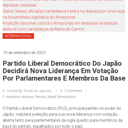
você!
deputado estadual
Glenio Seixas oficializa candidatura e entra na disputa por uma vaga
na Assembleia Legislativa do Amazonas
Projeção nacional coloca o Amazonas em destaque na disputa
eleitoral com candidatura de Maria do Carmo
INTERNACIONAL
10 de setembro de 2025
Partido Liberal Democrático Do Japão
Decidirá Nova Liderança Em Votação
Por Parlamentares E Membros Da Base
Posted By: Portal do Japones
0 Comment
membros da base
,
Partido Liberal Democrático
O Partido Liberal Democrático (PLD), principal partido no poder do
Japão, realizará a eleição para sua nova liderança com votação
aberta tanto para parlamentares da sigla quanto para membros da
base do partido, espalhados por todo o país.