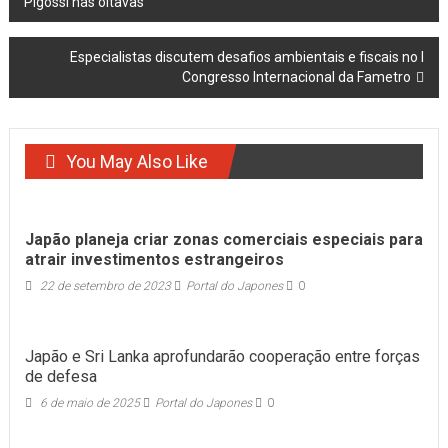
Pigossi nas oitavas
navigation
Especialistas discutem desafios ambientais e fiscais no I
Congresso Internacional da Fametro
You May Also Like
Japão planeja criar zonas comerciais especiais para
atrair investimentos estrangeiros
22 de setembro de 2023
Portal do Japones
0
Japão e Sri Lanka aprofundarão cooperação entre forças
de defesa
6 de maio de 2025
Portal do Japones
0