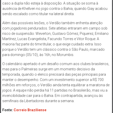
caso a dupla não esteja à disposição. A situação se soma à
ausência de Khellven no jogo contra o Bahia, quando Giay acabou
sendo escalado como titular na lateral direita.
Além das possíveis lesões, o Verdão também enfrenta atenção
com jogadores pendurados. Sete atletas entraram em campo sob
risco de suspensão: Weverton, Gustavo Gómez, Piquerez, Emiliano
Martínez, Lucas Evangelista, Facundo Torres e Vitor Roque. A
maioria faz parte do time titular, o que exige cuidado extra. Isso
porque o Verdão tem um clássico contra o São Paulo, marcado
para domingo (05/10), às 16h, no Morumbis.
O calendário apertado é um desafio comum aos clubes brasileiros,
mas para o Palmeiras surge em um momento decisivo da
temporada, quando o elenco precisará das peças principais para
manter o desempenho. Com um investimento superior a R$ 700
milhões em reforços, o Verdão ainda tenta equilibrar a maratona de
jogos. A equipe não perdia há 11 partidas no Brasileirão, mas viu a
invencibilidade cair para o Bahia. Em contrapartida, avançou às
semifinais da Libertadores durante a semana.
Fonte:
Correio Braziliense