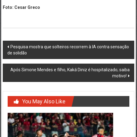
Foto: Cesar Greco
Post
Pesquisa mostra que solteiros recorrem à IA contra sensação
de solidão
navigation
Após Simone Mendes e filho, Kaká Diniz é hospitalizado; saiba
motivo!
You May Also Like