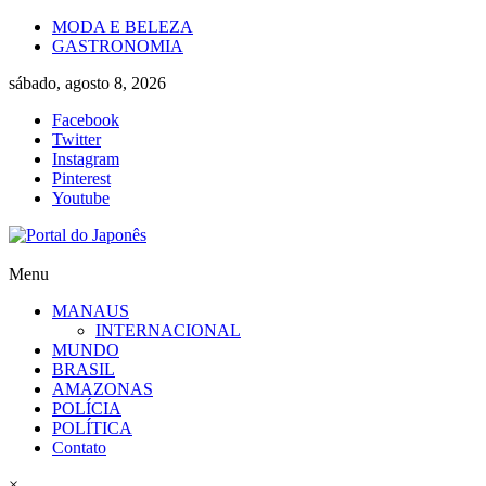
Skip
MODA E BELEZA
to
GASTRONOMIA
content
sábado, agosto 8, 2026
Facebook
Twitter
Instagram
Pinterest
Youtube
Portal
Menu
do
MANAUS
Japonês
INTERNACIONAL
MUNDO
O
BRASIL
Japão
AMAZONAS
mais
POLÍCIA
perto
POLÍTICA
de
Contato
você!
×