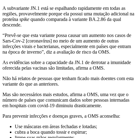
A subvariante JN.1 está se espalhando rapidamente em todas as
regiões, provavelmente porque ela possui uma mutação adicional na
proteína
spike
quando comparada à variante BA.2.86 da qual
descende.
“Prevê-se que esta variante possa causar um aumento nos casos de
Sars-Cov-2 [coronavírus] no meio de um aumento de outras
infecções virais e bacterianas, especialmente em países que entram
na época de inverno”, diz a avaliação de risco da OMS.
As evidências sobre a capacidade da JN.1 de derrotar a imunidade
oferecida pelas vacinas são limitadas, afirma a OMS.
Não há relatos de pessoas que tenham ficado mais doentes com esta
variante do que as anteriores.
Mas são necessários mais estudos, afirma a OMS, uma vez que o
número de países que comunicam dados sobre pessoas internadas
em hospitais com covid-19 diminuiu drasticamente.
Para prevenir infecções e doenças graves, a OMS aconselha:
Use máscaras em áreas fechadas e lotadas;
cubra a boca quando tossir e espirrar;
limpe suas mãos regularmente;