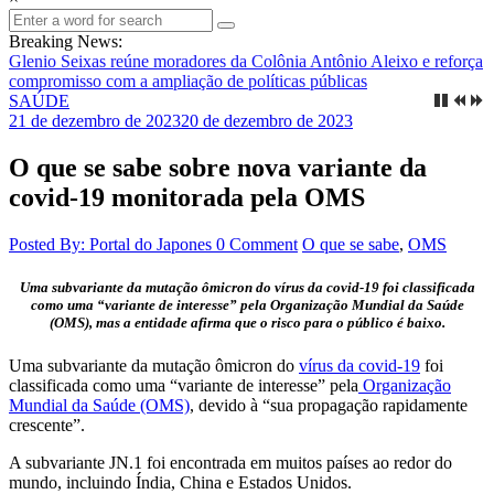
Breaking News:
Glenio Seixas reúne moradores da Colônia Antônio Aleixo e reforça
compromisso com a ampliação de políticas públicas
SAÚDE
21 de dezembro de 2023
20 de dezembro de 2023
O que se sabe sobre nova variante da
covid-19 monitorada pela OMS
Posted By: Portal do Japones
0 Comment
O que se sabe
,
OMS
Uma subvariante da mutação ômicron do vírus da covid-19 foi classificada
como uma “variante de interesse” pela Organização Mundial da Saúde
(OMS), mas a entidade afirma que o risco para o público é baixo.
Uma subvariante da mutação ômicron do
vírus da covid-19
foi
classificada como uma “variante de interesse” pela
Organização
Mundial da Saúde (OMS)
, devido à “sua propagação rapidamente
crescente”.
A subvariante JN.1 foi encontrada em muitos países ao redor do
mundo, incluindo Índia, China e Estados Unidos.