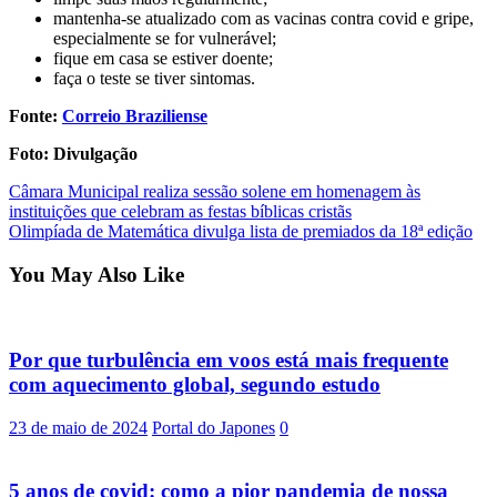
mantenha-se atualizado com as vacinas contra covid e gripe,
especialmente se for vulnerável;
fique em casa se estiver doente;
faça o teste se tiver sintomas.
Fonte:
Correio Braziliense
Foto: Divulgação
Post
Câmara Municipal realiza sessão solene em homenagem às
instituições que celebram as festas bíblicas cristãs
navigation
Olimpíada de Matemática divulga lista de premiados da 18ª edição
You May Also Like
Por que turbulência em voos está mais frequente
com aquecimento global, segundo estudo
23 de maio de 2024
Portal do Japones
0
5 anos de covid: como a pior pandemia de nossa