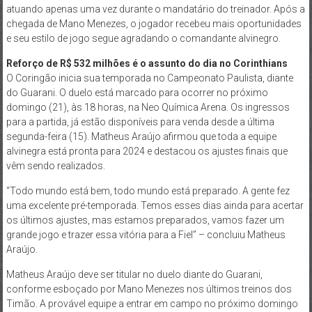
atuando apenas uma vez durante o mandatário do treinador. Após a
chegada de Mano Menezes, o jogador recebeu mais oportunidades
e seu estilo de jogo segue agradando o comandante alvinegro.
Reforço de R$ 532 milhões é o assunto do dia no Corinthians
O Coringão inicia sua temporada no Campeonato Paulista, diante
do Guarani. O duelo está marcado para ocorrer no próximo
domingo (21), às 18 horas, na Neo Química Arena. Os ingressos
para a partida, já estão disponíveis para venda desde a última
segunda-feira (15). Matheus Araújo afirmou que toda a equipe
alvinegra está pronta para 2024 e destacou os ajustes finais que
vêm sendo realizados.
“Todo mundo está bem, todo mundo está preparado. A gente fez
uma excelente pré-temporada. Temos esses dias ainda para acertar
os últimos ajustes, mas estamos preparados, vamos fazer um
grande jogo e trazer essa vitória para a Fiel” – concluiu Matheus
Araújo.
Matheus Araújo deve ser titular no duelo diante do Guarani,
conforme esboçado por Mano Menezes nos últimos treinos dos
Timão. A provável equipe a entrar em campo no próximo domingo