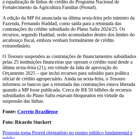
a equalização de linhas de crédito do Programa Nacional de
Fortalecimento da Agricultura Familiar (Pronaf).
A edição da MP foi anunciada na última sexta-feira pelo ministro da
Fazenda, Fernando Haddad, como saída para a retomada das
contratações do crédito subsidiado do Plano Safra 2024/25. Os
recursos, segundo Haddad, serão acomodados dentro dos limites do
arcabouço fiscal, embora venham formalmente de crédito
extraordinário.
O Tesouro suspendeu as contratações de financiamentos subsidiados
pelas 25 instituições financeiras que operam o crédito rural desde a
última sexta-feira (21), em virtude da falta de aprovação do
Orçamento 2025 – que inclui recursos para subsídio para política
oficial de crédito agropecuário. Ainda na sexta-feira, o Tesouro
informou os bancos que a retomada das contratações estava liberada
quando a MP fosse publicada. Cerca de R$ 50 bilhões de recursos
subsidiados do Plano Safra estavam bloqueados em virtude da
suspensão das linhas.
Fonte:
Correio Braziliense
Foto: Ricardo Stuckert
Post
Proposta torna Proerd obrigatório no ensino público fundamental e
médio