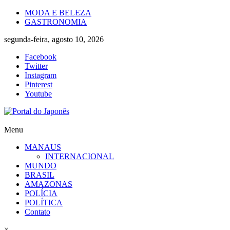
Skip
MODA E BELEZA
to
GASTRONOMIA
content
segunda-feira, agosto 10, 2026
Facebook
Twitter
Instagram
Pinterest
Youtube
Portal
Menu
do
MANAUS
Japonês
INTERNACIONAL
MUNDO
O
BRASIL
Japão
AMAZONAS
mais
POLÍCIA
perto
POLÍTICA
de
Contato
você!
×