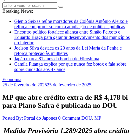
Breaking News:
Glenio Seixas reúne moradores da Colônia Antônio Aleixo e
reforça compromisso com a ampliação de políticas públicas
Encontro político fortalece aliança entre Simão Peixoto e
Eduardo Braga para garantir desenvolvimento dos municípios
do interior
Joelson Silva destaca os 20 anos da Lei Maria da Penha e
reforça proteção às mulheres
Japão marca 81 anos da bomba de Hiroshima
Camila Pitanga explica por que nunca fez botox e fala sobre
sobre cuidados aos 47 anos
Economia
25 de fevereiro de 2025
25 de fevereiro de 2025
MP que abre crédito extra de R$ 4,178 bi
para Plano Safra é publicada no DOU
Posted By: Portal do Japones
0 Comment
DOU
,
MP
Medida Provisória 1.289/2025 abre crédito