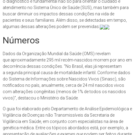
o diagnóstico é fundamental não só para orientar o cuidado e
atendimento no Sistema Único de Saúde (SUS), mas também para
buscar diminuir os impactos dessas condições na vida de
pacientes e seus familiares. Além disso, se detectadas em tempo,
algumas dessas alterações podem ser prevenidas.
Números
Dados da Organização Mundial da Saúde (OMS) revelam
que aproximadamente 295 mil recém-nascidos morrem por ano em
decorrência dessas condições. “No Brasil, elas já representam
a segunda principal causa de mortalidade infantil. Conforme dados
do Sistema de Informações sobre Nascidos Vivos (Sinasc), são
notificados no país, anualmente, cerca de 24 mil nascidos vivos
com alterações congênitas (menos de 1% de todos os nascidos
vivos)”, destacou o Ministério da Saúde.
O guia foi elaborado pelo Departamento de Análise Epidemiológica e
Vigilância de Doenças não Transmissíveis da Secretaria de
Vigilância em Saúde, em conjunto com especialistas na área de
genética médica. Entre os tópicos abordados está, por exemplo, a
apresentação de avaliações e exames que podem ser feitos durante