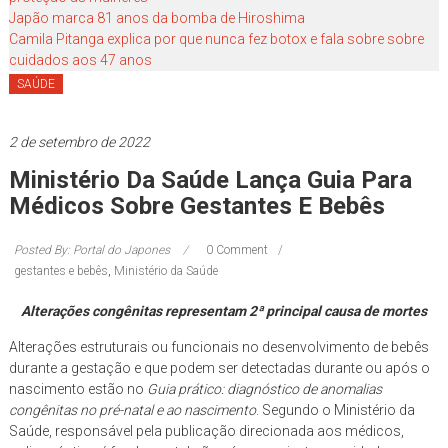
você!
Japão marca 81 anos da bomba de Hiroshima
Camila Pitanga explica por que nunca fez botox e fala sobre sobre
cuidados aos 47 anos
SAÚDE
2 de setembro de 2022
Ministério Da Saúde Lança Guia Para
Médicos Sobre Gestantes E Bebês
Posted By: Portal do Japones
0 Comment
gestantes e bebês
,
Ministério da Saúde
Alterações congênitas representam 2ª principal causa de mortes
Alterações estruturais ou funcionais no desenvolvimento de bebês
durante a gestação e que podem ser detectadas durante ou após o
nascimento estão no
Guia prático: diagnóstico de anomalias
congênitas no pré-natal e ao nascimento
. Segundo o Ministério da
Saúde, responsável pela publicação direcionada aos médicos,