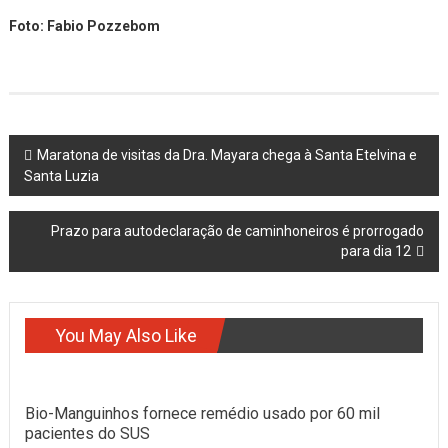
Foto: Fabio Pozzebom
Post
Maratona de visitas da Dra. Mayara chega à Santa Etelvina e
Santa Luzia
navigation
Prazo para autodeclaração de caminhoneiros é prorrogado
para dia 12
You May Also Like
Bio-Manguinhos fornece remédio usado por 60 mil
pacientes do SUS