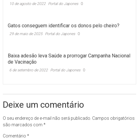
10 de agosto de 2022
Portal do Japones
0
Gatos conseguem identificar os donos pelo cheiro?
29 de maio de 2025
Portal do Japones
0
Baixa adesão leva Saúde a prorrogar Campanha Nacional
de Vacinação
6 de setembro de 2022
Portal do Japones
0
Deixe um comentário
O seu endereço de e-mail não será publicado.
Campos obrigatórios
são marcados com
*
Comentário
*